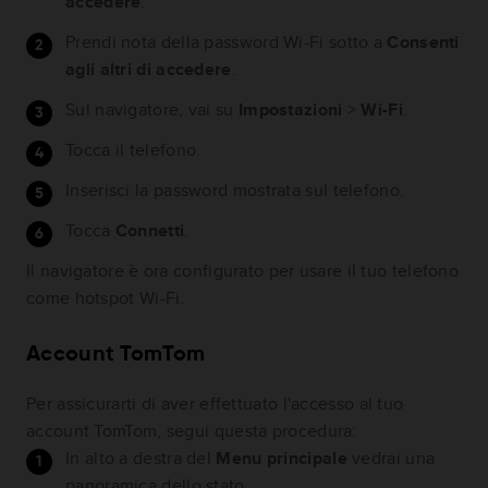
accedere
.
Prendi nota della password Wi-Fi sotto a
Consenti
agli altri di accedere
.
Sul navigatore, vai su
Impostazioni
>
Wi-Fi
.
Tocca il telefono.
Inserisci la password mostrata sul telefono.
Tocca
Connetti
.
Il navigatore è ora configurato per usare il tuo telefono
come hotspot Wi-Fi.
Account TomTom
Per assicurarti di aver effettuato l'accesso al tuo
account TomTom, segui questa procedura:
In alto a destra del
Menu principale
vedrai una
panoramica dello stato.