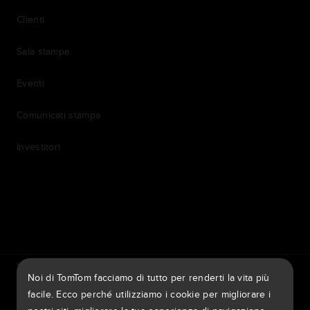
Clienti
Sala stampa
Eventi
Comunicati stampa
Investitori
7th item
Routing
9th item of footer
TomTom Traffic Index
TomTom Portale dei clienti
Noi di TomTom facciamo di tutto per renderti la vita più
TomTom Move Portal
TomTom Suppliers
facile. Ecco perché utilizziamo i cookie per migliorare i