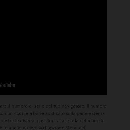
re il numero di serie del tuo navigatore. Il numero
 con un codice a barre applicato sulla parte esterna
 mostra le diverse posizioni a seconda del modello.
bile anche attraverso l'opzione Menu del