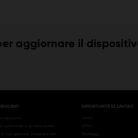
er aggiornare il dispositi
NDUCENTI
OPPORTUNITÀ DI LAVORO
navigazione
Lavori
ri personali e professionali
Uffici
di navigazione integrato nel
Vantaggi