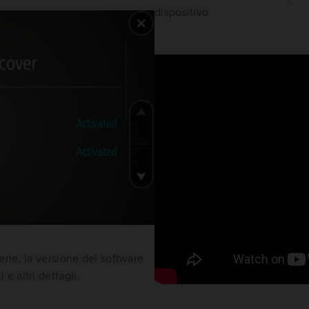
dispositivo.
serie, la versione del software
 e altri dettagli.