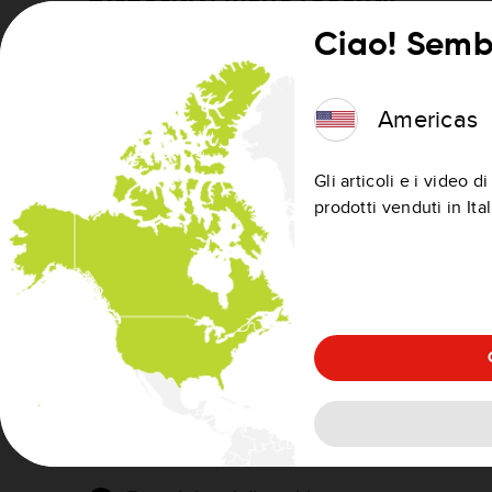
Ciao! Sembr
Vai a
Impostazioni
nel menu principale.
Tocca
Io e il mio dispositivo
.
Americas
Gli articoli e i video 
prodotti venduti in Ital