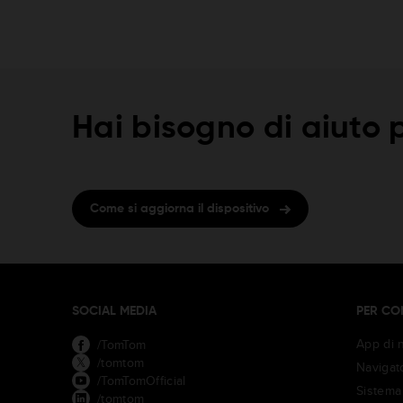
Hai bisogno di aiuto p
Come si aggiorna il dispositivo
SOCIAL MEDIA
PER CO
App di 
/TomTom
/tomtom
Navigato
/TomTomOfficial
Sistema 
/tomtom