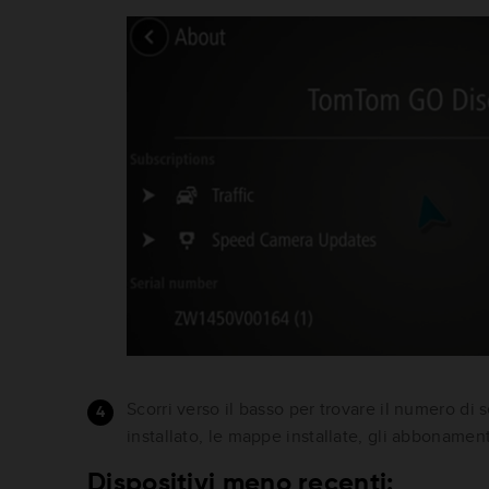
Scorri verso il basso per trovare il numero di 
installato, le mappe installate, gli abbonamenti
Dispositivi meno recenti: