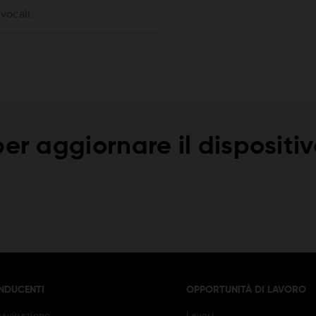
 vocali.
er aggiornare il dispositi
NDUCENTI
OPPORTUNITÀ DI LAVORO
navigazione
Lavori