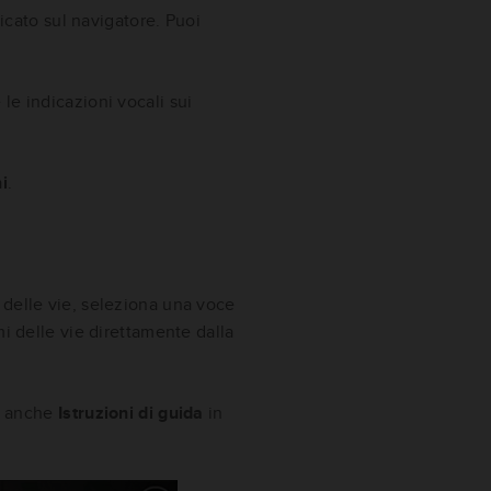
ficato sul navigatore. Puoi
le indicazioni vocali sui
i
.
i delle vie, seleziona una voce
mi delle vie direttamente dalla
re anche
Istruzioni di guida
in