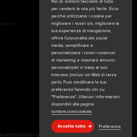
Noi di TomTom facciamo di tutto
Clienti
per renderti la vita più facile. Ecco
Sala stampa
perché utilizziamo i cookie per
migliorare i nostri siti, migliorare la
unzione
Eventi
tua esperienza di navigazione,
Comunicati stampa
offrire funzionalità dei social
Investitori
media, semplificare e
7th item
Routing
personalizzare i nostri contenuti
9th item of footer
di marketing e mostrarti annunci
personalizzati in base ai tuoi
interessi (inclusi siti Web di terze
parti). Puoi modificare le tue
preferenze facendo clic su
"Preferenze". Ulteriori informazioni
disponibili alla pagina
tomtom.com/cookies
.
Preferenze
Accetta tutto
Assistenza & supporto
mappe
Impressum
ht © 2026 TomTom International BV. All rights reserved.