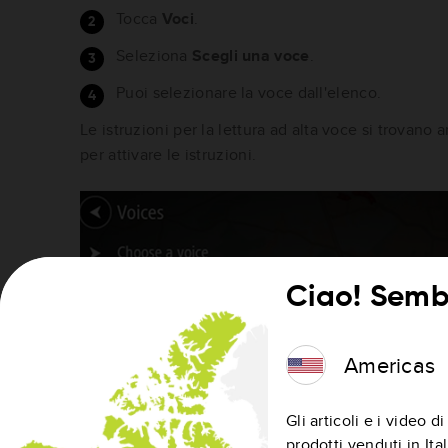
Tocca
Voci
.
Seleziona
Scegli una voce
.
Puoi selezionare la voce dall'elenco.
Le istruzioni per la lettura ad alta voce si trovano
per attivare le istruzioni.
Ciao! Sembr
Americas
Gli articoli e i video 
prodotti venduti in Ital