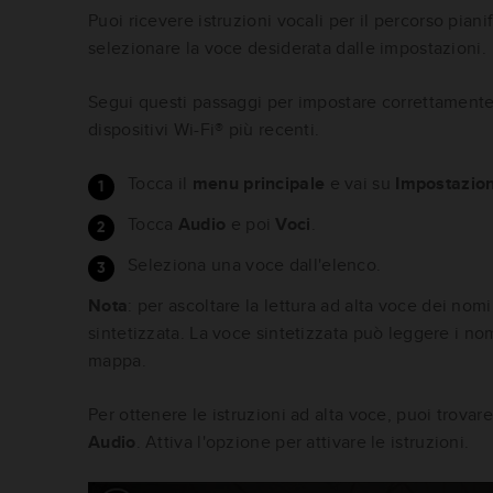
Puoi ricevere istruzioni vocali per il percorso piani
selezionare la voce desiderata dalle impostazioni.
Segui questi passaggi per impostare correttamente 
dispositivi Wi-Fi® più recenti.
Tocca il
menu principale
e vai su
Impostazion
Tocca
Audio
e poi
Voci
.
Seleziona una voce dall'elenco.
Nota
: per ascoltare la lettura ad alta voce dei nom
sintetizzata. La voce sintetizzata può leggere i no
mappa.
Per ottenere le istruzioni ad alta voce, puoi trova
Audio
. Attiva l'opzione per attivare le istruzioni.