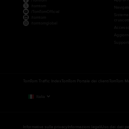
/TomTom
/tomtom
Navigato
/TomTomOfficial
Sistema 
/tomtom
cruscot
/tomtomglobal
Accesso
Aggiorn
Support
TomTom Traffic Index
TomTom Portale dei clienti
TomTom Mo
Italia
Europa
België | Nederlands
N
Informativa sulla privacy
Informazioni legali
Uso dei dati pe