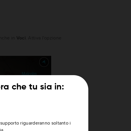
 anche in
Voci
. Attiva l'opzione
a che tu sia in:
di supporto riguarderanno soltanto i
ia