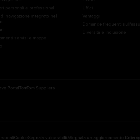
ri personali e professionali
Uffici
di navigazione integrato nel
Vantaggi
to
Domande frequenti sull'ass
ri
Diversità e inclusione
amenti servizi e mappe
o
ve Portal
TomTom Suppliers
Altri
ederland | Nederlands
Americas | English
rsonali
Cookie
Segnala vulnerabilità
Segnala un aggiornamento delle 
Copyrig