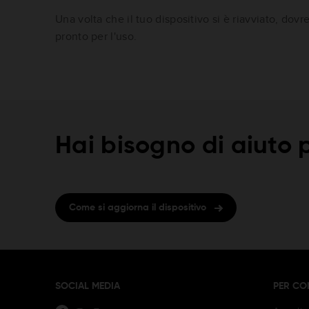
Una volta che il tuo dispositivo si è riavviato, do
pronto per l'uso.
Hai bisogno di aiuto p
Come si aggiorna il dispositivo
SOCIAL MEDIA
PER CO