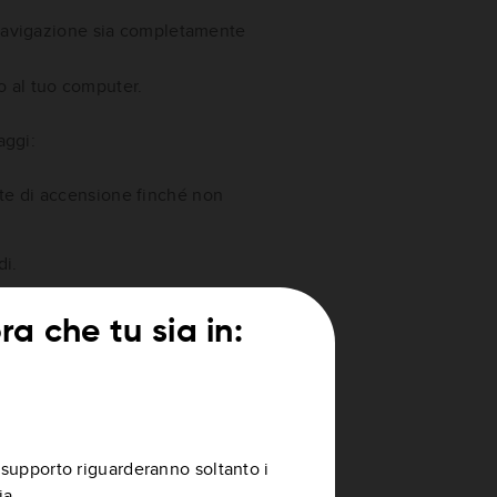
i navigazione sia completamente
o al tuo computer.
aggi:
nte di accensione finché non
di.
 tienilo premuto finché non
a che tu sia in:
di supporto riguarderanno soltanto i
ia