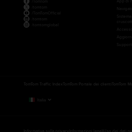
App di 
/TomTom
/tomtom
Navigato
/TomTomOfficial
Sistema 
/tomtom
cruscot
/tomtomglobal
Accesso
Aggiorn
Support
TomTom Traffic Index
TomTom Portale dei clienti
TomTom Mo
Italia
Europa
België | Nederlands
N
Informativa sulla privacy
Informazioni legali
Uso dei dati pe