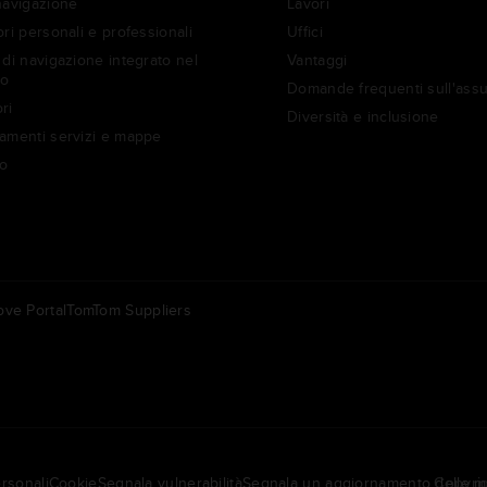
navigazione
Lavori
ri personali e professionali
Uffici
di navigazione integrato nel
Vantaggi
to
Domande frequenti sull'ass
ri
Diversità e inclusione
amenti servizi e mappe
o
ve Portal
TomTom Suppliers
Altri
ederland | Nederlands
Americas | English
rsonali
Cookie
Segnala vulnerabilità
Segnala un aggiornamento delle 
Copyrig