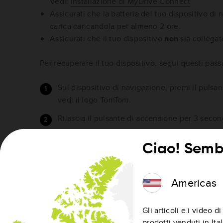
Vedi:
Installazione di MyDrive Connect
Assicurati che la batteria del tuo dispositivo d
carica caricandola per almeno 2 ore.
Assicurati che il tuo dispositivo
non
sia collegat
Per recuperare il tuo dispositivo, segui questi pass
Sul dispositivo di navigazione, premi il pulsa
vedi il logo TomTom.
Rilascia il pulsante di accensione per 3 secon
Premi nuovamente il pulsante di accensione e
Ciao! Sembr
vedi la schermata di ripristino.
Americas
Gli articoli e i video 
prodotti venduti in Ital