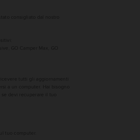
stato consigliato dal nostro
itivi:
usive, GO Camper Max, GO
ricevere tutti gli aggiornamenti
tersi a un computer.
Hai bisogno
e devi recuperare il tuo
sul tuo computer.