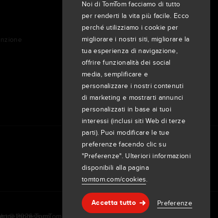
Azienda
Noi di TomTom facciamo di tutto
Clienti
per renderti la vita più facile. Ecco
Sala stampa
perché utilizziamo i cookie per
migliorare i nostri siti, migliorare la
unzione
Eventi
tua esperienza di navigazione,
Comunicati stampa
offrire funzionalità dei social
Investitori
media, semplificare e
7th item
Routing
personalizzare i nostri contenuti
9th item of footer
di marketing e mostrarti annunci
personalizzati in base ai tuoi
interessi (inclusi siti Web di terze
parti). Puoi modificare le tue
preferenze facendo clic su
"Preferenze". Ulteriori informazioni
disponibili alla pagina
tomtom.com/cookies
.
Preferenze
Accetta tutto
Assistenza & supporto
mappe
Impressum
ht © 2026 TomTom International BV. All rights reserved.