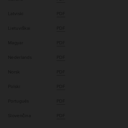
Latviski
PDF
Lietuviškai
PDF
Magyar
PDF
Nederlands
PDF
Norsk
PDF
Polski
PDF
Português
PDF
Slovenčina
PDF