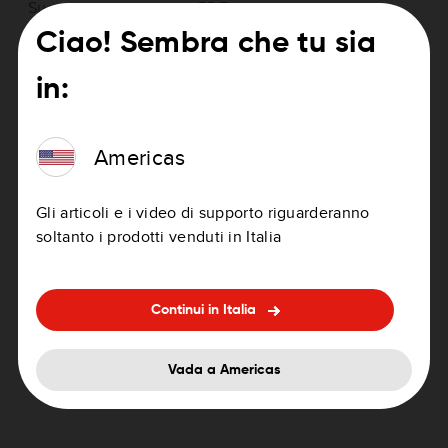
Suomi
PDF
Ciao! Sembra che tu sia
Svenska
PDF
in:
Ελληνικά
PDF
Americas
Americas > GO Professional (2nd
Gli articoli e i video di supporto riguarderanno
Generation)
soltanto i prodotti venduti in Italia
Continui in Italia
Vada a Americas
English (US and Canada)
PDF