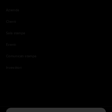
Azienda
Clienti
Sala stampa
Eventi
Comunicati stampa
Investitori
7th item
Routing
9th item of footer
TomTom Traffic Index
TomTom Portale dei clienti