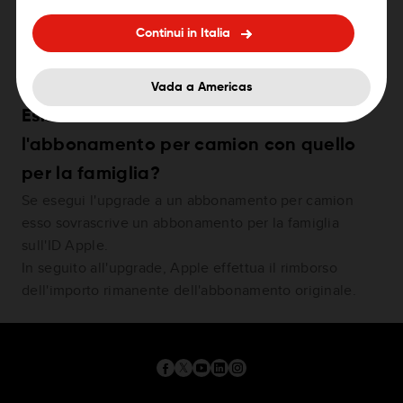
famiglia?
Continui in Italia
Fino a sei membri possono utilizzare l'app con
l'abbonamento di 12 mesi per la famiglia.
Vada a Americas
Esiste un abbonamento che combina
l'abbonamento per camion con quello
per la famiglia?
Se esegui l'upgrade a un abbonamento per camion
esso sovrascrive un abbonamento per la famiglia
sull'ID Apple.
In seguito all'upgrade, Apple effettua il rimborso
dell'importo rimanente dell'abbonamento originale.