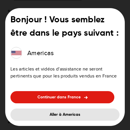
VIA 62 User Manual
Bonjour ! Vous semblez
GO 6200 Wi-Fi User Manual
être dans le pays suivant :
GO 5200 Wi-Fi
Americas
GO 620 Wi-Fi User Manual
GO 520 Wi-Fi User Manual
Les articles et vidéos d'assistance ne seront
pertinents que pour les produits vendus en France
Rider 450 / 420 / 42 / 410 / 400 / 40 User Manual
Start 62 User Manual
Continuer dans France
Start 52 User Manual
Aller à Americas
Start 42 User Manual