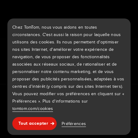
7th item
Routing
Chez TomTom, nous vous aidons en toutes
9th item of footer
circonstances. C'est aussi la raison pour laquelle nous
utilisons des cookies. Ils nous permettent d'optimiser
TomTom Traffic Index
TomTom Portail clients
nos sites Internet, d'améliorer votre expérience de
TomTom Move Portal
TomTom Suppliers
navigation, de vous proposer des fonctionnalités
associées aux réseaux sociaux, de rationaliser et de
France
personnaliser notre contenu marketing, et de vous
proposer des publicités personnalisées, adaptées à vos
centres d'intérêt (y compris sur des sites Internet tiers).
Europe
Vous pouvez modifier vos préférences en cliquant sur «
Politique de confidentialité
Mentions légales
België | Nederlands
Utilisation de vos données
Préférences ». Plus d'informations sur
Cookies
Signaler des vulnérabilités
Signaler une modification de carte
Impressum
tomtom.com/cookies
Belgique | Français
Copyright © 2026 TomTom International BV. All rights
Aide & support
Préférences
Česká Republika | Česky
Tout accepter
reserved.
Danmark | Dansk