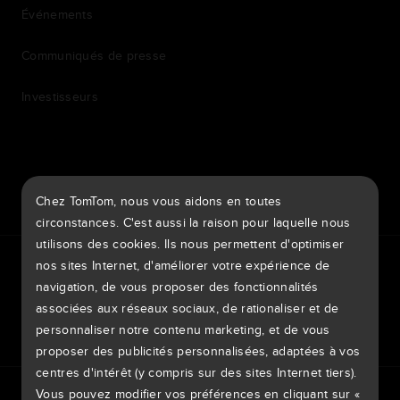
Événements
Communiqués de presse
Investisseurs
7th item
Routing
Chez TomTom, nous vous aidons en toutes
9th item of footer
circonstances. C'est aussi la raison pour laquelle nous
utilisons des cookies. Ils nous permettent d'optimiser
TomTom Traffic Index
TomTom Portail clients
nos sites Internet, d'améliorer votre expérience de
TomTom Move Portal
TomTom Suppliers
navigation, de vous proposer des fonctionnalités
associées aux réseaux sociaux, de rationaliser et de
France
personnaliser notre contenu marketing, et de vous
proposer des publicités personnalisées, adaptées à vos
centres d'intérêt (y compris sur des sites Internet tiers).
Europe
Vous pouvez modifier vos préférences en cliquant sur «
Politique de confidentialité
Mentions légales