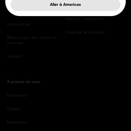
Avantages
Aller à Americas
Navigation embarquée
FAQ sur l'embauche
Accessoires
Diversité et inclusion
Mises à jour des cartes et
services
Support
À propos de nous
Entreprise
Clients
Newsroom