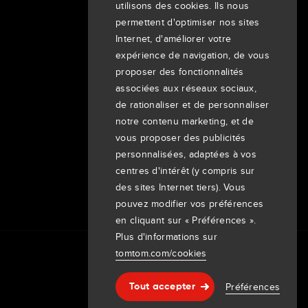
utilisons des cookies. Ils nous
permettent d'optimiser nos sites
À propos de nous
Internet, d'améliorer votre
Entreprise
expérience de navigation, de vous
proposer des fonctionnalités
Clients
associées aux réseaux sociaux,
Newsroom
de rationaliser et de personnaliser
Événements
notre contenu marketing, et de
Communiqués de presse
vous proposer des publicités
Investisseurs
personnalisées, adaptées à vos
7th item
centres d'intérêt (y compris sur
Routing
9th item of footer
des sites Internet tiers). Vous
pouvez modifier vos préférences
en cliquant sur « Préférences ».
Plus d'informations sur
tomtom.com/cookies
Préférences
Tout accepter
Aide & support