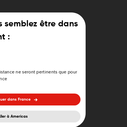
16GB
s semblez être dans
t :
-IT- PL-CZ) /
/ 1FL5.002.13
16GB
ssistance ne seront pertinents que pour
ance
16GB
nuer dans France
02.09,
16GB
ller à Americas