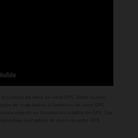
r le numéro de série de votre GPS. Votre numéro
uette de code-barres à l'extérieur de votre GPS.
s emplacements en fonction du modèle de GPS. Ces
sponibles via l'option de menu de votre GPS.