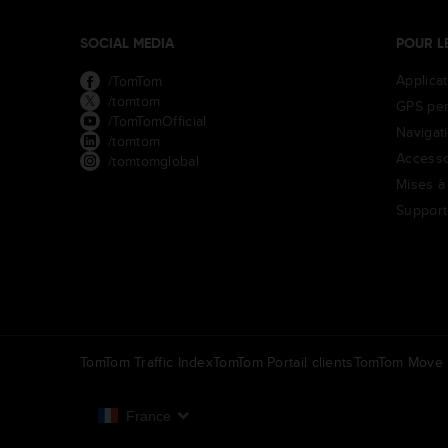
SOCIAL MEDIA
POUR L
Applica
/TomTom
/tomtom
GPS per
/TomTomOfficial
Navigat
/tomtom
Accesso
/tomtomglobal
Mises à 
Support
TomTom Traffic Index
TomTom Portail clients
TomTom Move P
France