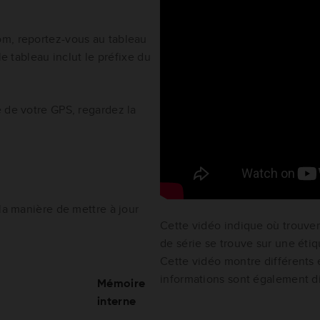
om, reportez-vous au tableau
le tableau inclut le préfixe du
 de votre GPS, regardez la
 la manière de mettre à jour
Cette vidéo indique où trouve
de série se trouve sur une étiq
Cette vidéo montre différent
informations sont également di
Mémoire
interne