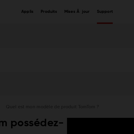
Applis
Produits
Mises Ã jour
Support
Quel est mon modèle de produit TomTom ?
m possédez-