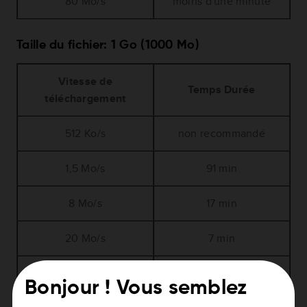
80 Mo/s
moins d'une minute
Taille du fichier: 1 Go (1000 Mo)
Vitesse de
Temps Durée
téléchargement
512 Ko/s
non recommandé
1,5 Mo/s
91 min
8 Mo/s
17 min
20 Mo/s
7 min
50 Mo/s
3 min
Bonjour ! Vous semblez