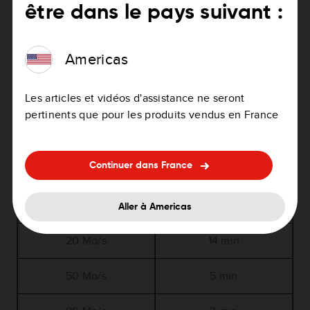
80 Mo/s
2 min
être dans le pays suivant :
Taille du fichier: 2 Go (2000 Mo)
Americas
Vitesse de
Temps Durée
Les articles et vidéos d'assistance ne seront
téléchargement
pertinents que pour les produits vendus en France
512 Ko/s
non recommandé
Continuer dans France
1,5 Mo/s
3 heures
8 Mo/s
34 min
Aller à Americas
20 Mo/s
14 min
50 Mo/s
5 min