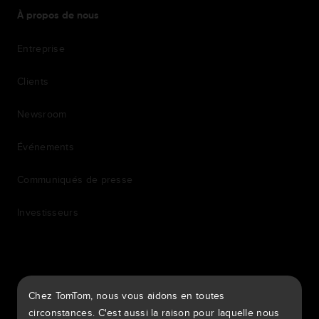
À propos de nous
Entreprise
Clients
Newsroom
Événements
Communiqués de presse
Investisseurs
7th item
Routing
Chez TomTom, nous vous aidons en toutes
9th item of footer
circonstances. C'est aussi la raison pour laquelle nous