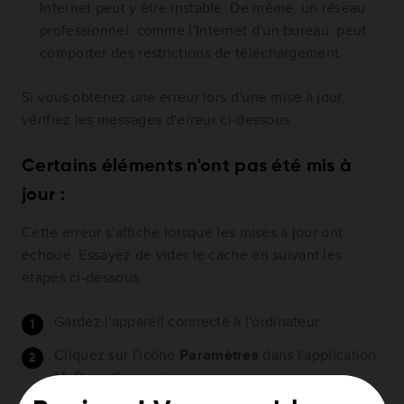
Internet peut y être instable. De même, un réseau
professionnel, comme l'Internet d'un bureau, peut
comporter des restrictions de téléchargement.
Si vous obtenez une erreur lors d'une mise à jour,
vérifiez les messages d'erreur ci-dessous :
Certains éléments n'ont pas été mis à
jour :
Cette erreur s'affiche lorsque les mises à jour ont
échoué. Essayez de vider le cache en suivant les
étapes ci-dessous :
Gardez l'appareil connecté à l'ordinateur.
Cliquez sur l'icône
Paramètres
dans l'application
MyDrive Connect.