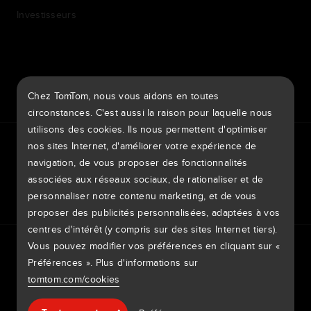
Investisseurs
7th item
Routing
Chez TomTom, nous vous aidons en toutes
9th item of footer
circonstances. C'est aussi la raison pour laquelle nous
utilisons des cookies. Ils nous permettent d'optimiser
TomTom Traffic Index
TomTom Portail clients
nos sites Internet, d'améliorer votre expérience de
TomTom Move Portal
TomTom Suppliers
navigation, de vous proposer des fonctionnalités
associées aux réseaux sociaux, de rationaliser et de
France
personnaliser notre contenu marketing, et de vous
proposer des publicités personnalisées, adaptées à vos
centres d'intérêt (y compris sur des sites Internet tiers).
Europe
Vous pouvez modifier vos préférences en cliquant sur «
Politique de confidentialité
Mentions légales
België | Nederlands
Préférences ». Plus d'informations sur
Utilisation de vos données
Cookies
Signaler des vulnérabilités
Signaler une modification de carte
Impressum
tomtom.com/cookies
Belgique | Français
Copyright © 2026 TomTom International BV. All rights
Aide & support