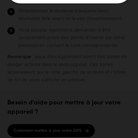
Sélectionnez la distance à laquelle vous
souhaitez être averti et le son d'avertissement.
Vous pouvez également demander à être
uniquement averti des points d'intérêt sur votre
parcours en cochant la case correspondante.
Remarque
: vous êtes également averti des zones de
danger actives dans le sens opposé. Ces zones
apparaissent sur le côté gauche de la route et l'icône
de fin de zone s'affiche en premier.
Besoin d'aide pour mettre à jour votre
appareil ?
Comment mettre à jour votre GPS