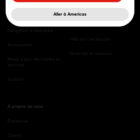
GPS personnels et
Bureaux
Aller à Americas
professionnels
Avantages
Navigation embarquée
FAQ sur l'embauche
Accessoires
Diversité et inclusion
Mises à jour des cartes et
services
Support
À propos de nous
Entreprise
Clients