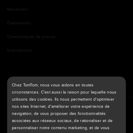
Newsroom
Événements
Communiqués de presse
Investisseurs
7th item
Routing
Chez TomTom, nous vous aidons en toutes
9th item of footer
circonstances. C'est aussi la raison pour laquelle nous
utilisons des cookies. Ils nous permettent d'optimiser
TomTom Traffic Index
TomTom Portail clients
nos sites Internet, d'améliorer votre expérience de
TomTom Move Portal
TomTom Suppliers
navigation, de vous proposer des fonctionnalités
associées aux réseaux sociaux, de rationaliser et de
France
personnaliser notre contenu marketing, et de vous