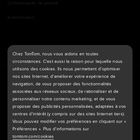
Communiqués de presse
Investisseurs
7th item
Routing
Chez TomTom, nous vous aidons en toutes
9th item of footer
circonstances. C'est aussi la raison pour laquelle nous
utilisons des cookies. Ils nous permettent d'optimiser
TomTom Traffic Index
TomTom Portail clients
nos sites Internet, d'améliorer votre expérience de
TomTom Move Portal
TomTom Suppliers
navigation, de vous proposer des fonctionnalités
associées aux réseaux sociaux, de rationaliser et de
France
personnaliser notre contenu marketing, et de vous
proposer des publicités personnalisées, adaptées à vos
centres d'intérêt (y compris sur des sites Internet tiers).
Europe
Vous pouvez modifier vos préférences en cliquant sur «
Politique de confidentialité
Mentions légales
België | Nederlands
Préférences ». Plus d'informations sur
Utilisation de vos données
Cookies
Signaler des vulnérabilités
Signaler une modification de carte
Impressum
tomtom.com/cookies
Belgique | Français