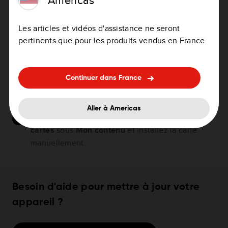
il se peut que la nouvelle mise à jour de la carte ne
soit pas proposée. Essayez les étapes suivantes :
Les articles et vidéos d'assistance ne seront
Effectuez une réinitialisation logicielle de votre
pertinents que pour les produits vendus en France
appareil. Voir:
Réinitialiser votre GPS
.
Reconnectez l'appareil à l'ordinateur.
Continuer dans France
Attendez que les mises à jour en attente soient
terminées ou qu'elles échouent.
Aller à Americas
Si les mises à jour échouent, allez dans
Mes
cartes
sous
Mon contenu
et installez la carte
manuellement.
Besoin d'aide pour mettre à jour votre
appareil ?