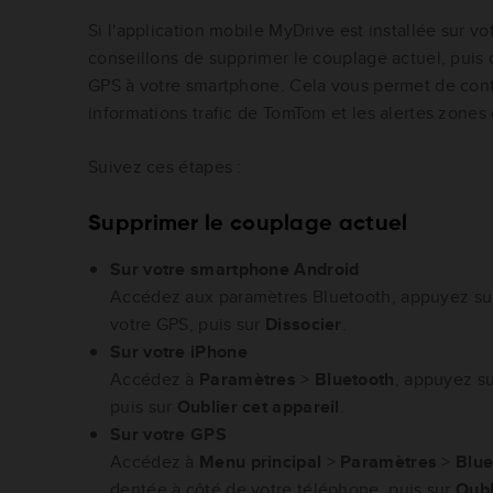
Si l'application mobile MyDrive est installée sur 
conseillons de supprimer le couplage actuel, puis
GPS à votre smartphone. Cela vous permet de conti
informations trafic de TomTom et les alertes zones
Suivez ces étapes :
Supprimer le couplage actuel
Sur votre smartphone Android
Accédez aux paramètres Bluetooth, appuyez sur
votre GPS, puis sur
Dissocier
.
Sur votre iPhone
Accédez à
Paramètres
>
Bluetooth
, appuyez s
puis sur
Oublier cet appareil
.
Sur votre GPS
Accédez à
Menu principal
>
Paramètres
>
Blue
dentée à côté de votre téléphone, puis sur
Oubl