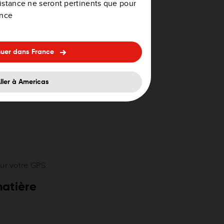
ssistance ne seront pertinents que pour
ance
uetooth
.
nuer dans France
ller à Americas
hones.
ur votre GPS.
matière