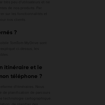
ar très peu d'utilisateurs et ne
antes de nos produits. Par
r sur les fonctionnalités et
our nos clients.
ernés ?
 mobile TomTom MyDrive sont
xpliqué ci-dessus, les
ibles.
 itinéraire et le
mon téléphone ?
teforme d'itinéraires. Nous
e de planification de parcours
re technologie cartographique.
lation, de planifier des