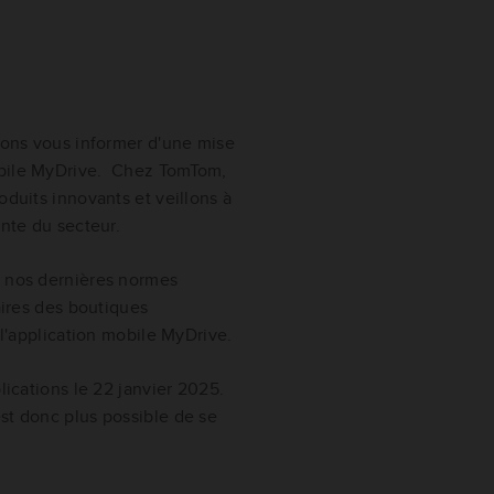
itons vous informer d'une mise
obile MyDrive. Chez TomTom,
oduits innovants et veillons à
inte du secteur.
à nos dernières normes
aires des boutiques
à l'application mobile MyDrive.
lications le 22 janvier 2025.
st donc plus possible de se