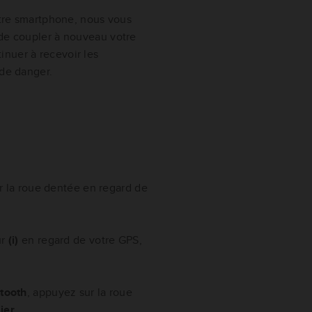
votre smartphone, nous vous
 de coupler à nouveau votre
nuer à recevoir les
 de danger.
 la roue dentée en regard de
ur
(i)
en regard de votre GPS,
tooth
, appuyez sur la roue
ier
.