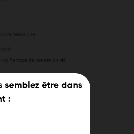
e
 votre téléphone.
etooth.
tivez
Partage de connexion via
s semblez être dans
t :
etooth.
vez
Autoriser les autres à