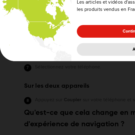
Les articles et vidéos d'a
les produits vendus en Fr
GPS
Accédez à
Menu principal
>
Paramètres
>
Bl
Conti
Appuyez sur
Ajouter un téléphone
.
Appuyez sur
Suivant
.
A
Votre GPS commence à rechercher des télép
Sélectionnez votre téléphone.
Sur les deux appareils
Appuyez sur
Coupler
sur votre téléphone et s
Qu'est-ce que cela change en 
d'expérience de navigation ?