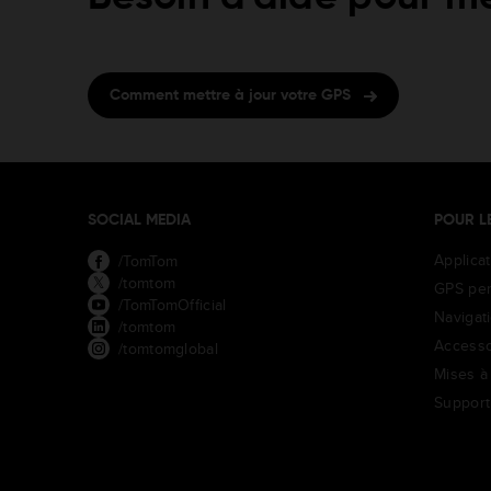
Comment mettre à jour votre GPS
SOCIAL MEDIA
POUR L
Applica
/TomTom
/tomtom
GPS per
/TomTomOfficial
Navigat
/tomtom
Accesso
/tomtomglobal
Mises à 
Support