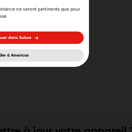
 nouvelle carte, consultez la
ssistance ne seront pertinents que pour
lle carte ?
isse
nuer dans Suisse
ller à Americas
ttre à jour votre appareil 