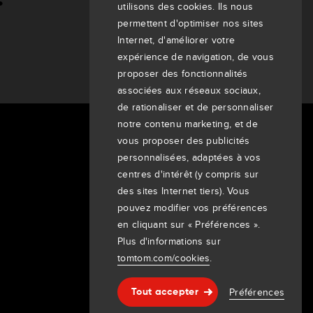
utilisons des cookies. Ils nous
permettent d'optimiser nos sites
Internet, d'améliorer votre
expérience de navigation, de vous
proposer des fonctionnalités
associées aux réseaux sociaux,
de rationaliser et de personnaliser
notre contenu marketing, et de
vous proposer des publicités
À propos de nous
personnalisées, adaptées à vos
Entreprise
centres d'intérêt (y compris sur
Clients
des sites Internet tiers). Vous
Newsroom
pouvez modifier vos préférences
Événements
en cliquant sur « Préférences ».
Communiqués de presse
Plus d'informations sur
Investisseurs
tomtom.com/cookies
.
7th item
Routing
Préférences
Tout accepter
9th item of footer
Aide & support