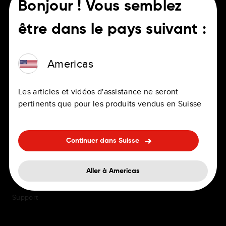
Bonjour ! Vous semblez
être dans le pays suivant :
POUR LES CONDUCTEURS
CARRIÈRE
Americas
Applications de navigation
Emplois
GPS personnels et
Bureaux
Les articles et vidéos d'assistance ne seront
professionnels
pertinents que pour les produits vendus en Suisse
Avantages
Navigation embarquée
FAQ sur l'embauche
Accessoires
Continuer dans Suisse
Diversité et inclusion
Mises à jour des cartes et
Aller à Americas
services
Support