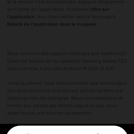
Si la version n'est pas proposée, appuyez longuement
sur l'icône de l'application, choisissez
Infos sur
l'application
, puis faites défiler vers le bas jusqu'à
Détails de l'application dans le magasin.
Nous recevons des rapports indiquant que TomTom GO
Expert se bloque sur les appareils Samsung Galaxy S23
depuis la mise à jour vers Android 14 (One UI 6.0).
Jusqu'à présent, nous avons constaté que les blocages
lors de la recherche sont liés aux polices système par
défaut qui ont été changées. Nous recommandons de
revenir aux polices par défaut jusqu'à ce que nous
ayons trouvé une solution permanente.