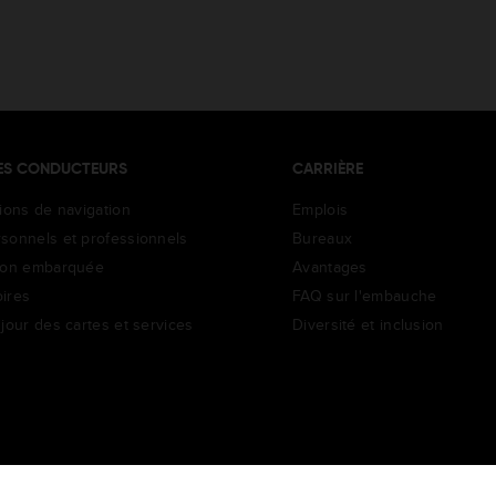
ES CONDUCTEURS
CARRIÈRE
tions de navigation
Emplois
sonnels et professionnels
Bureaux
ion embarquée
Avantages
ires
FAQ sur l'embauche
jour des cartes et services
Diversité et inclusion