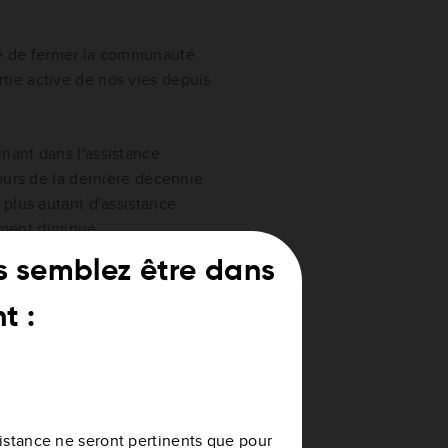
dé de fermer la communauté
ie active de nos vies depuis
nant dans l'assistance
ours de la dernière décennie.
plus autant d'assistance
vement diminué.
s semblez être dans
de nombreux forums tiers qui
fantastique. Vous trouverez
t :
ssistance ne seront pertinents que pour