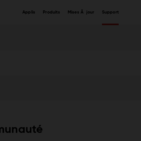
Applis
Produits
Mises Ã jour
Support
mmunauté