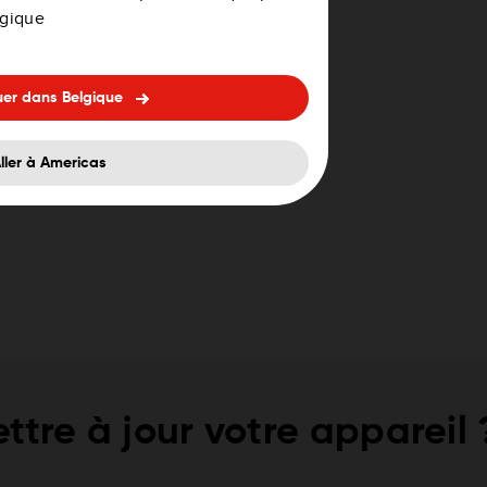
lgique
uer dans Belgique
ller à Americas
ttre à jour votre appareil 