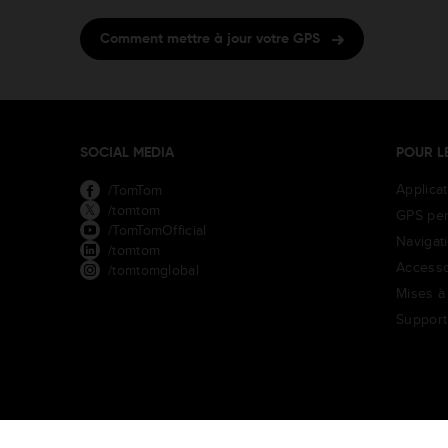
Comment mettre à jour votre GPS
SOCIAL MEDIA
POUR L
Applica
/TomTom
/tomtom
GPS per
/TomTomOfficial
Navigat
/tomtom
Accesso
/tomtomglobal
Mises à 
Support