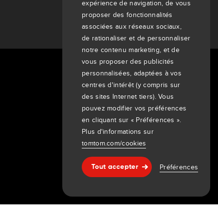
expérience de navigation, de vous
proposer des fonctionnalités
associées aux réseaux sociaux,
de rationaliser et de personnaliser
notre contenu marketing, et de
vous proposer des publicités
personnalisées, adaptées à vos
À propos de nous
centres d'intérêt (y compris sur
Entreprise
des sites Internet tiers). Vous
Clients
pouvez modifier vos préférences
Newsroom
en cliquant sur « Préférences ».
Événements
Plus d'informations sur
Communiqués de presse
tomtom.com/cookies
Investisseurs
7th item
Préférences
Tout accepter
Aide & support
Routing
9th item of footer