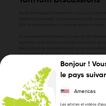
Après de longues délibérations, nous avons déci
TomTom Discussions. La communauté a été une part
2012 et cette décision n'a pas été prise à la légère.
La communauté Discussions a joué un rôle détermi
apportée à des millions d'utilisateurs TomTom au c
Nos produits se sont développés et ne nécessitent 
qu'auparavant, et le trafic sur ce site a progressi
Bonjour ! Vou
Notre site d'aide restera actif, et nous disposons 
peuvent encore vous offrir un niveau d'assistance 
le pays suivan
ces liens à la fin de cet article.
Liens utiles :
Americas
https://www.tomtomforums.com/ (EN)
https://www.tomtomforum.de/ (DE)
Les articles et vidéos d'a