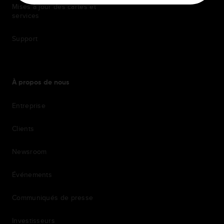
Mises à jour des cartes et
services
Support
À propos de nous
Entreprise
Clients
Newsroom
Événements
Communiqués de presse
Investisseurs