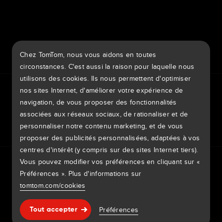
7th item
Routing
Chez TomTom, nous vous aidons en toutes
9th item of footer
circonstances. C'est aussi la raison pour laquelle nous
utilisons des cookies. Ils nous permettent d'optimiser
TomTom Traffic Index
TomTom Portail clients
nos sites Internet, d'améliorer votre expérience de
TomTom Move Portal
TomTom Suppliers
navigation, de vous proposer des fonctionnalités
associées aux réseaux sociaux, de rationaliser et de
Belgique
personnaliser notre contenu marketing, et de vous
proposer des publicités personnalisées, adaptées à vos
centres d'intérêt (y compris sur des sites Internet tiers).
Europe
Vous pouvez modifier vos préférences en cliquant sur «
Politique de confidentialité
Mentions légales
België | Nederlands
Préférences ». Plus d'informations sur
Utilisation de vos données
Cookies
Signaler des vulnérabilités
Signaler une modification de carte
Impressum
tomtom.com/cookies
Belgique | Français
Copyright © 2026 TomTom International BV. All rights
Aide & support
Préférences
Česká Republika | Česky
Tout accepter
reserved.