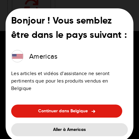
Bonjour ! Vous semblez
être dans le pays suivant :
Americas
POUR LES CONDUCTEURS
CARRIÈRE
Les articles et vidéos d'assistance ne seront
pertinents que pour les produits vendus en
Applications de navigation
Emplois
Belgique
GPS personnels et
Bureaux
professionnels
Avantages
Continuer dans Belgique
Navigation embarquée
FAQ sur l'embauche
Accessoires
Aller à Americas
Diversité et inclusion