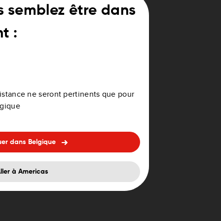
s semblez être dans
t :
emprunter est affichée dans la
ssistance ne seront pertinents que pour
lgique
uer dans Belgique
ller à Americas