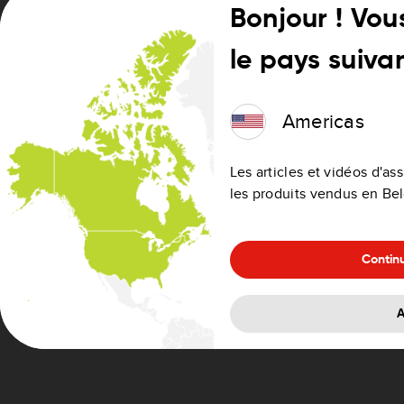
Bonjour ! Vou
le pays suivan
Pour les autres sorties et intersections, la voie à 
barre d'état.
Americas
Les articles et vidéos d'a
les produits vendus en Be
Contin
A