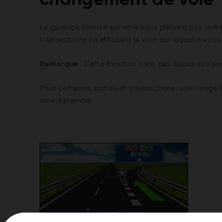
Le guidage avancé sur voie vous prépare aux sorti
intersections en affichant la voie sur laquelle vou
Remarque
: Cette fonction n'est pas disponible su
Pour certaines sorties et intersections, une image f
voie à prendre.