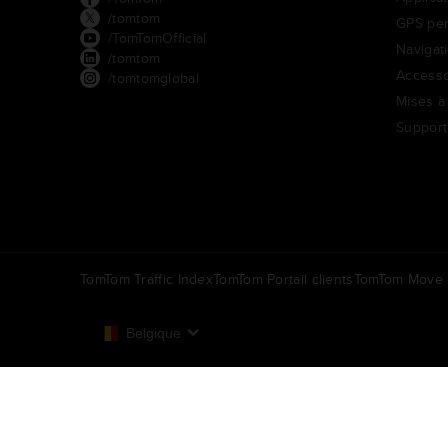
/tomtom
GPS per
/TomTomOfficial
Navigat
/tomtom
Accesso
/tomtomglobal
Mises à 
Support
TomTom Traffic Index
TomTom Portail clients
TomTom Move P
Belgique
Europe
België | Nederlands
N
Politique de confidentialité
Mentions légales
Utilisation d