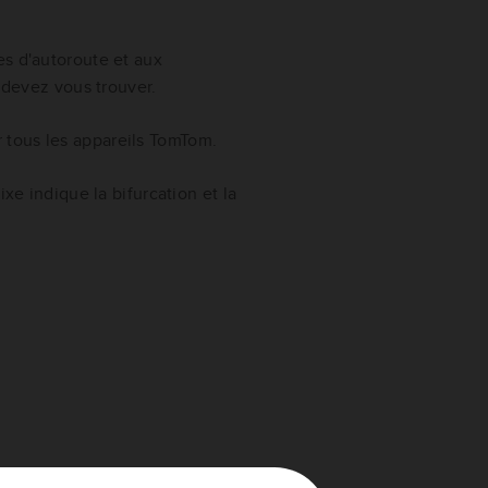
es d'autoroute et aux
s devez vous trouver.
r tous les appareils TomTom.
ixe indique la bifurcation et la