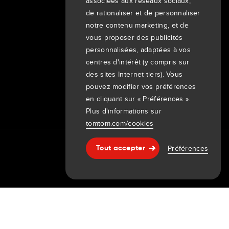
associées aux réseaux sociaux,
Clients
de rationaliser et de personnaliser
notre contenu marketing, et de
Newsroom
vous proposer des publicités
Événements
personnalisées, adaptées à vos
Communiqués de presse
centres d'intérêt (y compris sur
Investisseurs
des sites Internet tiers). Vous
7th item
Routing
pouvez modifier vos préférences
9th item of footer
en cliquant sur « Préférences ».
Plus d'informations sur
tomtom.com/cookies
Préférences
Tout accepter
Aide & support
tion de carte
Impressum
ht © 2026 TomTom International BV. All rights reserved.