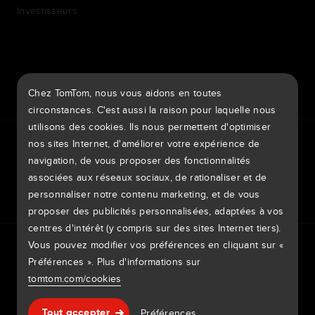
Investisseurs
7th item
Routing
Chez TomTom, nous vous aidons en toutes
9th item of footer
circonstances. C'est aussi la raison pour laquelle nous
utilisons des cookies. Ils nous permettent d'optimiser
TomTom Traffic Index
TomTom Portail clients
nos sites Internet, d'améliorer votre expérience de
TomTom Move Portal
TomTom Suppliers
navigation, de vous proposer des fonctionnalités
associées aux réseaux sociaux, de rationaliser et de
Belgique
personnaliser notre contenu marketing, et de vous
proposer des publicités personnalisées, adaptées à vos
centres d'intérêt (y compris sur des sites Internet tiers).
Europe
Vous pouvez modifier vos préférences en cliquant sur «
Politique de confidentialité
Mentions légales
België | Nederlands
Préférences ». Plus d'informations sur
Utilisation de vos données
Cookies
Signaler des vulnérabilités
Signaler une modification de carte
Impressum
tomtom.com/cookies
Belgique | Français
Copyright © 2026 TomTom International BV. All rights
Aide & support
Préférences
Česká Republika | Česky
Tout accepter