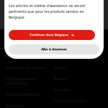
Les articles et vidéos d'assistance ne seront
pertinents que pour les produits vendus en
Belgique
Continuer dans Belgique
Aller à Americas
POUR LES CONDUCTEURS
CARRIÈRE
Applications de navigation
Emplois
GPS personnels et
Bureaux
professionnels
Avantages
Navigation embarquée
FAQ sur l'embauche
Accessoires