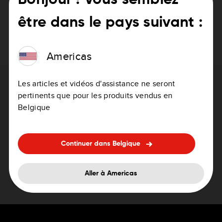
Bonjour ! Vous semblez
l'aide de l'application MyDrive Connect pour terminer
être dans le pays suivant :
les mises à jour. Vous pouvez télécharger et installer
MyDrive Connect en cliquant sur ce
lien
.
Americas
Les articles et vidéos d'assistance ne seront
Besoin d'aide pour mettre à jour votre
pertinents que pour les produits vendus en
appareil ?
Belgique
Comment mettre à jour votre GPS
Continuer dans Belgique
Aller à Americas