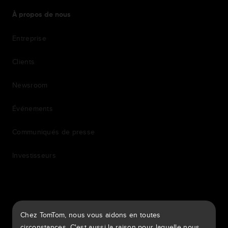
À propos de nous
Entreprise
Clients
Newsroom
Événements
Communiqués de presse
Investisseurs
7th item
Routing
Chez TomTom, nous vous aidons en toutes
9th item of footer
circonstances. C'est aussi la raison pour laquelle nous