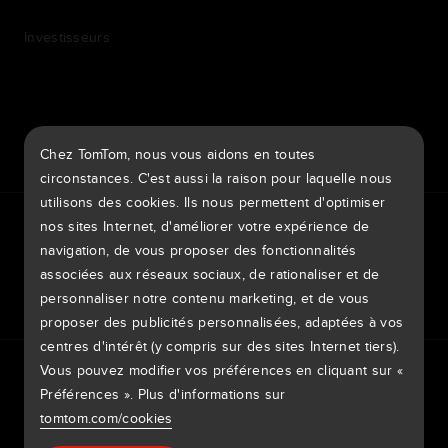
Investisseurs
7th item
Routing
Chez TomTom, nous vous aidons en toutes
9th item of footer
circonstances. C'est aussi la raison pour laquelle nous
utilisons des cookies. Ils nous permettent d'optimiser
TomTom Traffic Index
TomTom Portail clients
nos sites Internet, d'améliorer votre expérience de
TomTom Move Portal
TomTom Suppliers
navigation, de vous proposer des fonctionnalités
associées aux réseaux sociaux, de rationaliser et de
Belgique
personnaliser notre contenu marketing, et de vous
proposer des publicités personnalisées, adaptées à vos
centres d'intérêt (y compris sur des sites Internet tiers).
Europe
Vous pouvez modifier vos préférences en cliquant sur «
Politique de confidentialité
Mentions légales
België | Nederlands
Utilisation de vos données
Cookies
Signaler des vulnérabilités
Préférences ». Plus d'informations sur
Signaler une modification de carte
Impressum
tomtom.com/cookies
Belgique | Français