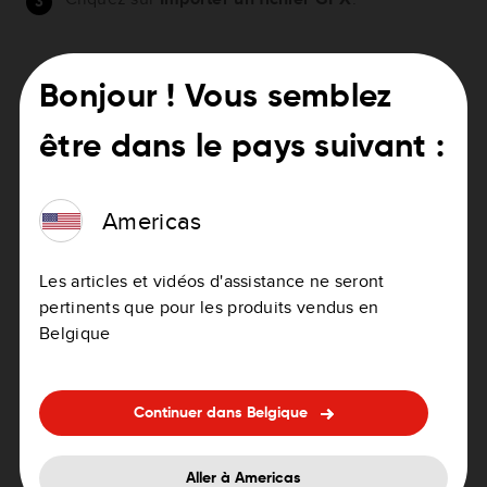
Bonjour ! Vous semblez
être dans le pays suivant :
Americas
Sélectionnez le fichier à télécharger depuis votre
ordinateur.
Les articles et vidéos d'assistance ne seront
pertinents que pour les produits vendus en
Une fois le fichier GPX téléchargé, les parcours
Belgique
sont extraits et apparaissent dans le menu
Parcours
.
Sélectionnez le parcours importé et cliquez sur
Continuer dans Belgique
les trois points en regard de votre parcours
enregistré.
Aller à Americas