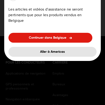
Comment mettre à jour votre GPS
Les articles et vidéos d'assistance ne seront
pertinents que pour les produits vendus en
Belgique
Continuer dans Belgique
Aller à Americas
POUR LES CONDUCTEURS
CARRIÈRE
Applications de navigation
Emplois
GPS personnels et
Bureaux
professionnels
Avantages
Navigation embarquée