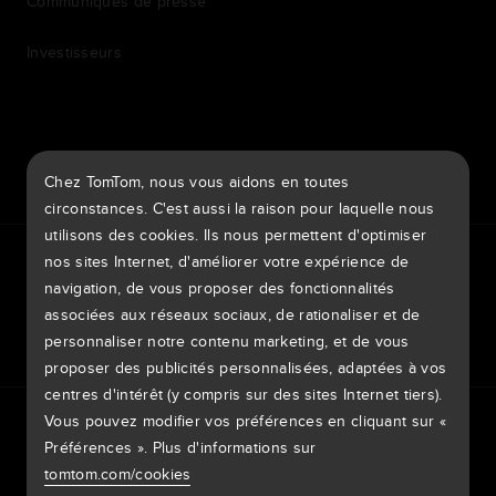
Communiqués de presse
Investisseurs
7th item
Routing
Chez TomTom, nous vous aidons en toutes
9th item of footer
circonstances. C'est aussi la raison pour laquelle nous
utilisons des cookies. Ils nous permettent d'optimiser
TomTom Traffic Index
TomTom Portail clients
nos sites Internet, d'améliorer votre expérience de
TomTom Move Portal
TomTom Suppliers
navigation, de vous proposer des fonctionnalités
associées aux réseaux sociaux, de rationaliser et de
Belgique
personnaliser notre contenu marketing, et de vous
proposer des publicités personnalisées, adaptées à vos
centres d'intérêt (y compris sur des sites Internet tiers).
Europe
Vous pouvez modifier vos préférences en cliquant sur «
Politique de confidentialité
Mentions légales
België | Nederlands
Préférences ». Plus d'informations sur
Utilisation de vos données
Cookies
Signaler des vulnérabilités
Signaler une modification de carte
Impressum
tomtom.com/cookies
Belgique | Français