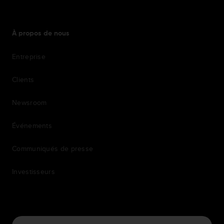
À propos de nous
Entreprise
Clients
Newsroom
Événements
Communiqués de presse
Investisseurs
7th item
Routing