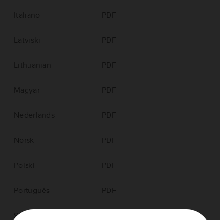
Italiano
PDF
Latviski
PDF
Lithuanian
PDF
Magyar
PDF
Nederlands
PDF
Norsk
PDF
Polski
PDF
Português
PDF
Slovenčina
PDF