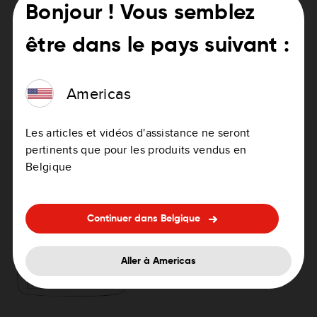
Bonjour ! Vous semblez
Suomi
PDF
être dans le pays suivant :
Svenska
PDF
Americas
Les articles et vidéos d'assistance ne seront
Besoin d'aide pour mettre à jour votre
pertinents que pour les produits vendus en
Belgique
appareil ?
Comment mettre à jour votre GPS
Continuer dans Belgique
Aller à Americas