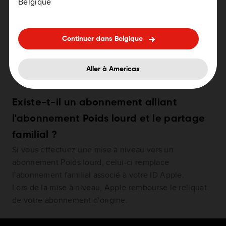
Belgique
Combien d'appareils iOS peuvent
accéder à l'abonnement familial de
Continuer dans Belgique
12 mois ?
Six membres au maximum peuvent utiliser notre appli
Aller à Americas
via l'abonnement familial de 12 mois.
Existe-t-il un abonnement alliant
l'abonnement Poids lourd et le partage
familial ?
Si vous effectuez une mise à niveau vers un
abonnement Poids lourd, celui-ci remplace
l'abonnement familial associé à votre ID Apple.
Lors de la mise à niveau, Apple rembourse le reliquat
de votre abonnement d'origine.