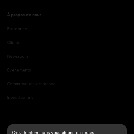
À propos de nous
Entreprise
Clients
Newsroom
Événements
Communiqués de presse
Investisseurs
7th item
Routing
Chez TomTom, nous vous aidons en toutes