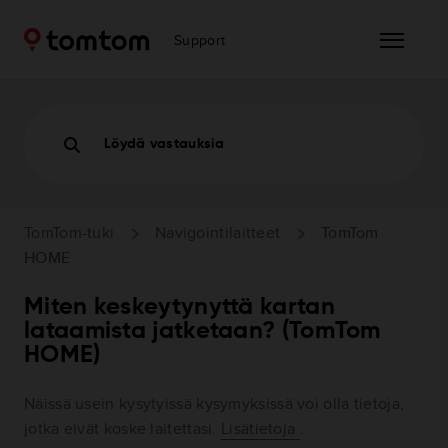
Support
Löydä vastauksia
TomTom-tuki
Navigointilaitteet
TomTom
HOME
Miten keskeytynyttä kartan
lataamista jatketaan? (TomTom
HOME)
Näissä usein kysytyissä kysymyksissä voi olla tietoja,
jotka eivät koske laitettasi.
Lisätietoja
.