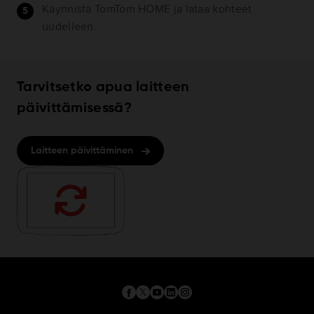
Käynnistä TomTom HOME ja lataa kohteet
uudelleen.
Tarvitsetko apua laitteen
päivittämisessä?
Laitteen päivittäminen