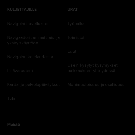
KULJETTAJILLE
URAT
Navigointisovellukset
Työpaikat
Navigaattorit ammattilais- ja
Toimistot
yksityiskäyttöön
Edut
Navigointi kojelaudassa
Usein kysytyt kysymykset
Lisävarusteet
palkkauksen yhteydessä
Kartta- ja palvelupäivitykset
Monimuotoisuus ja osallisuus
Tuki
Meistä