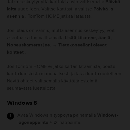
Jatka keskeytynyttä karttalatausta valitsemalla
Päivitä
laite
uudelleen. Valitse karttasi ja valitse
Päivitä ja
asenn
a
. TomTom HOME jatkaa latausta.
Jos lataus on valmis, mutta asennus keskeytyy, voit
asentaa kartan valitsemalla
Lisää Liikenne, ääniä,
Nopeuskamerat jne.
→
Tietokoneellani olevat
kohteet
.
Jos TomTom HOME ei jatka kartan lataamista, poista
kartta kansiosta manuaalisesti ja lataa kartta uudelleen.
Näytä ohjeet valitsemalla käyttöjärjestelmä
seuraavasta luettelosta:
Windows 8
Avaa Windowsin työpöytä painamalla
Windows-
logonäppäintä + D
-näppäintä.