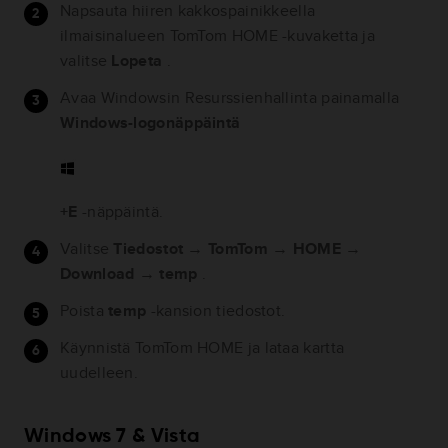
Napsauta hiiren kakkospainikkeella
ilmaisinalueen TomTom HOME -kuvaketta ja
valitse
Lopeta
.
Avaa Windowsin Resurssienhallinta painamalla
Windows-logonäppäintä
+E
-näppäintä.
Valitse
Tiedostot
→
TomTom
→
HOME
→
Download
→
temp
.
Poista
temp
-kansion tiedostot.
Käynnistä TomTom HOME ja lataa kartta
uudelleen.
Windows 7 & Vista