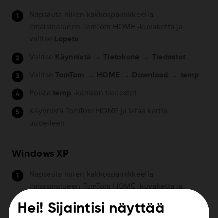
Napsauta hiiren kakkospainikkeella
ilmaisinalueen TomTom HOME -kuvaketta ja
valitse
Lopeta
.
Valitse
Käynnistä
→
Tietokone
→
Tiedostot
.
Valitse
TomTom
→
HOME
→
Download
→
temp
.
Poista
temp
-kansion tiedostot.
Käynnistä TomTom HOME ja lataa kartta
uudelleen.
Windows XP
Napsauta hiiren kakkospainikkeella
ilmaisinalueen TomTom HOME -kuvaketta ja
valitse
Lopeta
.
Hei! Sijaintisi näyttää
Valitse
Käynnistä
→
Oma tietokone
→
Omat