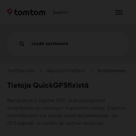
Support
Löydä vastauksia
TomTom-tuki
Navigointilaitteet
Aloittaminen
Tietoja QuickGPSfixistä
Navigaattorisi käyttää GPS- ja aloitussijaintisi
määrittämiseen vähintään 4 satelliitin tietoja. Sijainnin
määrittäminen voi kestää tavallista pidempään, jos
GPS-signaali on heikko tai osittain peittynyt.