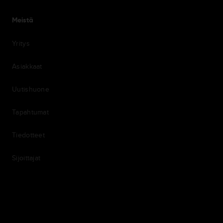
Meistä
Yritys
Asiakkaat
Uutishuone
Tapahtumat
Tiedotteet
Sijoittajat
7th item
Routing
9th item of footer