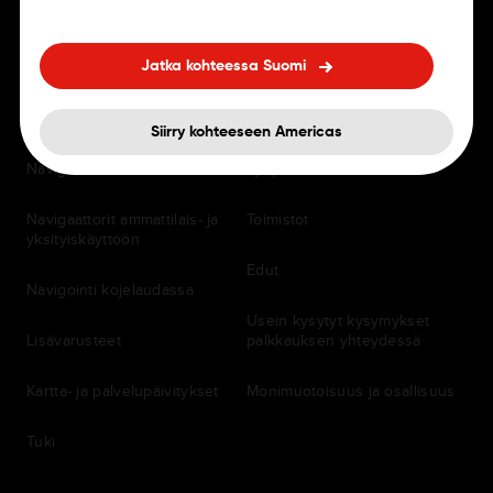
Jatka kohteessa Suomi
KULJETTAJILLE
URAT
Siirry kohteeseen Americas
Navigointisovellukset
Työpaikat
Navigaattorit ammattilais- ja
Toimistot
yksityiskäyttöön
Edut
Navigointi kojelaudassa
Usein kysytyt kysymykset
Lisävarusteet
palkkauksen yhteydessä
Kartta- ja palvelupäivitykset
Monimuotoisuus ja osallisuus
Tuki