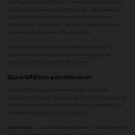
Kun käytät QuickGPSfixiä, – ominaisuus, joka on vain
TomTomin asiakkaiden käytettävissä – navigaattorisi
säilyttää GPS-satelliittien sijaintitiedot seuraavan 7
päivän ajalta. Navigaattori voi sitten laskea sijaintisi
nopeasti ja heikollakin GPS-signaalilla.
Jos navigaattorisi ei pysty vastaanottamaan GPS-
signaalia, katso ohjeet kohdasta
Navigaattori ei
vastaanota GPS-signaalia? Näin toimit
QuickGPSfixin päivittäminen
QuickGPSfixin päivitysmenetelmään vaikuttaa
navigaattorin tyyppi. Kun uusi QuickGPSfix-tiedosto on
saatavilla, näet sen päivitysluettelossa. Lisätietoja on
kohdassa
Navigaattorin päivittäminen
Huomautus
: Jos olet liittänyt laitteen, joka muodostaa
yhteyden TomTom-palveluihin älypuhelimen tai