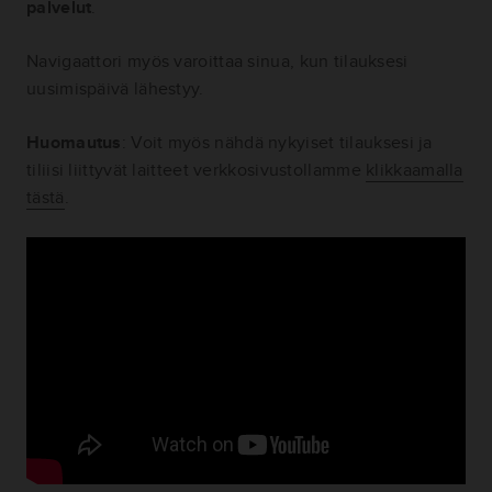
palvelut
.
Navigaattori myös varoittaa sinua, kun tilauksesi
uusimispäivä lähestyy.
Huomautus
: Voit myös nähdä nykyiset tilauksesi ja
tiliisi liittyvät laitteet verkkosivustollamme
klikkaamalla
tästä
.