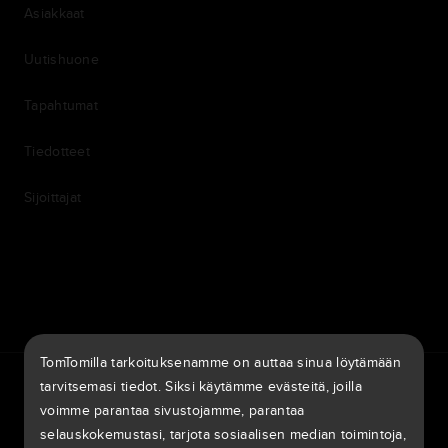
Asiakkaat
Uutishuone
Tapahtumat
Tiedotteet
Sijoittajat
7th item
Routing
9th item of footer
TomTomilla tarkoituksenamme on auttaa sinua löytämään
TomTom Traffic Index
TomTom Customer Portal
tarvitsemasi tiedot. Siksi käytämme evästeitä, joilla
TomTom Move Portal
TomTom Suppliers
voimme parantaa sivustojamme, parantaa
selauskokemustasi, tarjota sosiaalisen median toimintoja,
Suomi