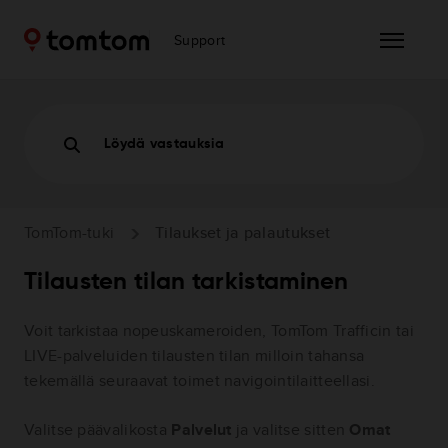
Support
Löydä vastauksia
TomTom-tuki
Tilaukset ja palautukset
Tilausten tilan tarkistaminen
Voit tarkistaa nopeuskameroiden, TomTom Trafficin tai
LIVE-palveluiden tilausten tilan milloin tahansa
tekemällä seuraavat toimet navigointilaitteellasi.
Valitse päävalikosta
Palvelut
ja valitse sitten
Omat