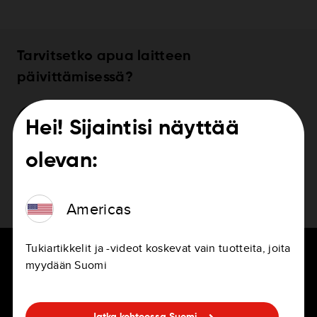
Tarvitsetko apua laitteen
päivittämisessä?
Laitteen päivittäminen
Hei! Sijaintisi näyttää
olevan:
Americas
Tukiartikkelit ja -videot koskevat vain tuotteita, joita
myydään Suomi
KULJETTAJILLE
URAT