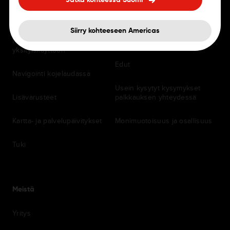
Jatka kohteessa Suomi
Navigointisovellukset
Työpaikat
Siirry kohteeseen Americas
Navigaattorit ammattilais- ja
Toimistot
yksityiskäyttöön
Edut
Navigointi kojelaudassa
Usein kysytyt kysymykset
Lisävarusteet
palkkauksen yhteydessä
Kartta- ja palvelupäivitykset
Monimuotoisuus ja osallisuus
Tuki
Meistä
Yritys