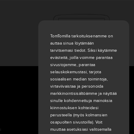
TomTomilla tarkoituksenamme on
auttaa sinua löytämään
tarvitsemasi tiedot. Siksi käytämme
evästeitä, joilla voimme parantaa
sivustojamme, parantaa
selauskokemustasi, tarjota
sosiaalisen median toimintoja,
Meistä
virtaviivaistaa ja personoida
Yritys
markkinointisisältöämme ja näyttää
Asiakkaat
sinulle kohdennettuja mainoksia
kiinnostuksen kohteidesi
Uutishuone
perusteella (myös kolmansien
Tapahtumat
osapuolten sivustoilla). Voit
Tiedotteet
s
muuttaa asetuksiasi valitsemalla
Sijoittajat