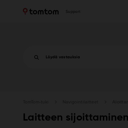
Support
Löydä vastauksia
TomTom-tuki
Navigointilaitteet
Aloitt
Laitteen sijoittamine