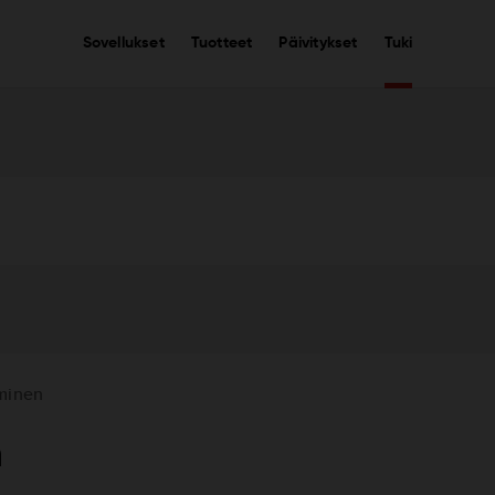
Sovellukset
Tuotteet
Päivitykset
Tuki
aminen
n