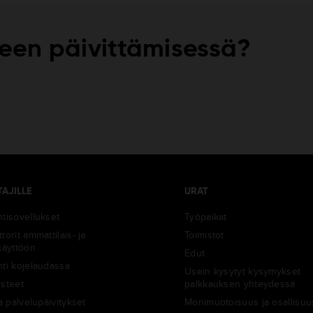
teen päivittämisessä?
TAJILLE
URAT
ntisovellukset
Työpaikat
torit ammattilais- ja
Toimistot
käyttöön
Edut
nti kojelaudassa
Usein kysytyt kysymykset
usteet
palkkauksen yhteydessä
ja palvelupäivitykset
Monimuotoisuus ja osallisuu