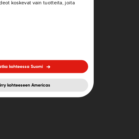
ideot koskevat vain tuotteita, joita
naan tai käyttää
 kojelautaan. TomTom saattaa
tteellesi. Lisätietoja kojelaudan
isuista voit katsoa osoitteesta
atka kohteessa Suomi
iirry kohteeseen Americas