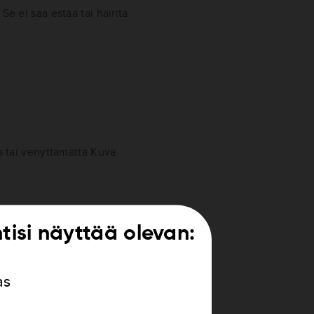
Se ei saa estää tai häiritä
ta tai venyttämättä Kuva
ntisi näyttää olevan:
as