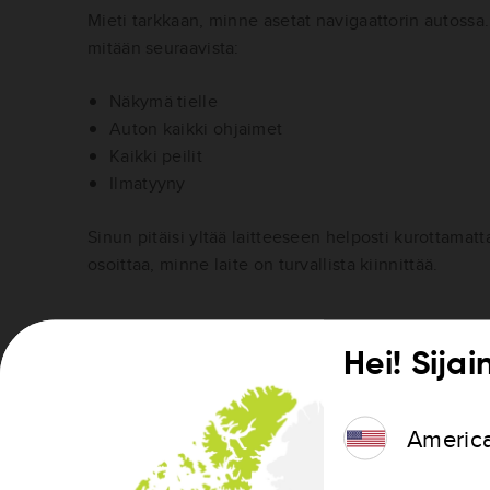
Mieti tarkkaan, minne asetat navigaattorin autossa. 
mitään seuraavista:
Näkymä tielle
Auton kaikki ohjaimet
Kaikki peilit
Ilmatyyny
Sinun pitäisi yltää laitteeseen helposti kurottamat
osoittaa, minne laite on turvallista kiinnittää.
Hei! Sijai
Americ