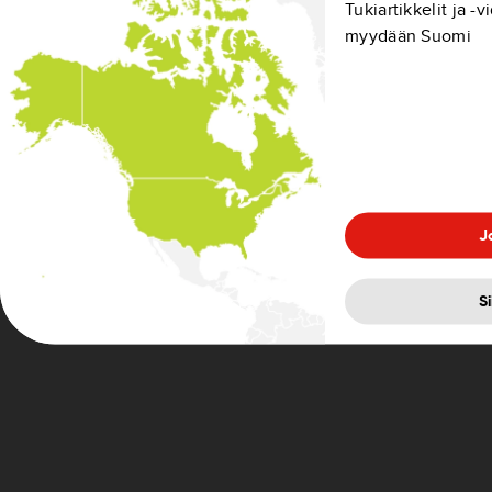
Tukiartikkelit ja -v
myydään Suomi
Voit kiinnittää navigaattorin tuulilasiin tai sivuikku
kojelautakiinnityskiekkoa laitteen kiinnittämiseen
lisäksi tarjota vaihtoehtoisia kiinnitysratkaisuja lai
kiinnityskiekoista ja vaihtoehtoisista kiinnitysratka
https://www.tomtom.com/navigation/accessories
.
J
S