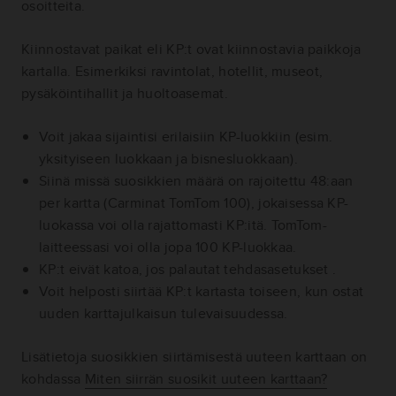
osoitteita.
Kiinnostavat paikat eli KP:t ovat kiinnostavia paikkoja
kartalla. Esimerkiksi ravintolat, hotellit, museot,
pysäköintihallit ja huoltoasemat.
Voit jakaa sijaintisi erilaisiin KP-luokkiin (esim.
yksityiseen luokkaan ja bisnesluokkaan).
Siinä missä suosikkien määrä on rajoitettu 48:aan
per kartta (Carminat TomTom 100), jokaisessa KP-
luokassa voi olla rajattomasti KP:itä. TomTom-
laitteessasi voi olla jopa 100 KP-luokkaa.
KP:t eivät katoa, jos palautat tehdasasetukset
.
Voit helposti siirtää KP:t kartasta toiseen, kun ostat
uuden karttajulkaisun tulevaisuudessa.
Lisätietoja suosikkien siirtämisestä uuteen karttaan on
kohdassa
Miten siirrän suosikit uuteen karttaan?