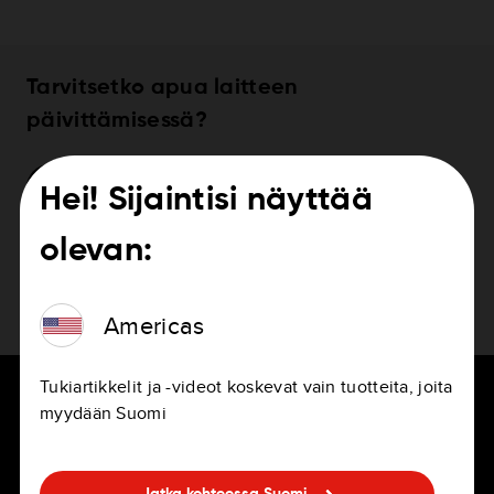
Tarvitsetko apua laitteen
päivittämisessä?
Laitteen päivittäminen
Hei! Sijaintisi näyttää
olevan:
Americas
Tukiartikkelit ja -videot koskevat vain tuotteita, joita
myydään Suomi
KULJETTAJILLE
URAT