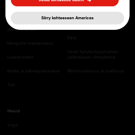
Jatka kohteessa Suomi
Navigointisovellukset
Työpaikat
Siirry kohteeseen Americas
Navigaattorit ammattilais- ja
Toimistot
yksityiskäyttöön
Edut
Navigointi kojelaudassa
Usein kysytyt kysymykset
Lisävarusteet
palkkauksen yhteydessä
Kartta- ja palvelupäivitykset
Monimuotoisuus ja osallisuus
Tuki
Meistä
Yritys