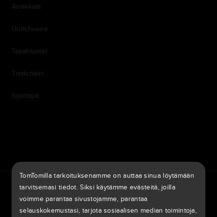
Asiakkaat
Uutishuone
Tapahtumat
Tiedotteet
Sijoittajat
7th item
Routing
9th item of footer
TomTomilla tarkoituksenamme on auttaa sinua löytämään
TomTom Traffic Index
TomTom Customer Portal
tarvitsemasi tiedot. Siksi käytämme evästeitä, joilla
TomTom Move Portal
TomTom Suppliers
voimme parantaa sivustojamme, parantaa
selauskokemustasi, tarjota sosiaalisen median toimintoja,
Suomi