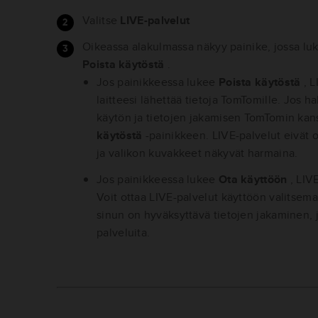
Valitse
LIVE-palvelut
Oikeassa alakulmassa näkyy painike, jossa lu
Poista käytöstä
.
Jos painikkeessa lukee
Poista käytöstä
, 
laitteesi lähettää tietoja TomTomille. Jos h
käytön ja tietojen jakamisen TomTomin kans
käytöstä
-painikkeen. LIVE-palvelut eivät 
ja valikon kuvakkeet näkyvät harmaina.
Jos painikkeessa lukee
Ota käyttöön
, LIV
Voit ottaa LIVE-palvelut käyttöön valitsema
sinun on hyväksyttävä tietojen jakaminen, j
palveluita.