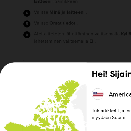
laitteeni
-painikkeen.
Valitse
Minä ja laitteeni
.
Valitse
Omat tiedot
.
Aloita tietojen lähettäminen valitsemalla
Kyll
lähettäminen valitsemalla
Ei
.
Hei! Sijai
Steps for devices:
GO x50 LIVE
GO x40 LIVE
XL LIVE
Americ
Kosketa näyttöä, jolloin päävalikko tulee näky
Valitse
Muuta määrityksiä
.
Tukiartikkelit ja -v
myydään Suomi
Valitse
Omat tiedot
.
Kun näyttöön tulee kysymys, haluatko antaa oso