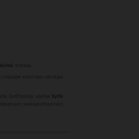
ääritä
-kohtaa.
 ilmaisee edellisen valintasi
uita TomTomilta, valitse
Kyllä
.
-palvelujen vastaanottamisen