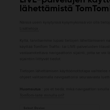
lähettämistä TomTomi
Näissä usein kysytyissä kysymyksissä voi olla tietoja
Lisätietoja
.
Kyllä, tarvitsemme lupasi tietojen lähettämiseen nav
käyttää TomTom Traffic- tai LIVE-palveluiden tilau
vastaanotettava navigaattorin sijainti, jotta se voi 
sijaintiin liittyvät tiedot.
Tietojen lähettämisen käyttöönottotapa vaihtelee 
ohjeet valitsemalla navigaattorisi seuraavasta luett
Huomautus
: jos et tiedä, mikä navigaattori sinull
TomTom-laite minulla on?
Select Device