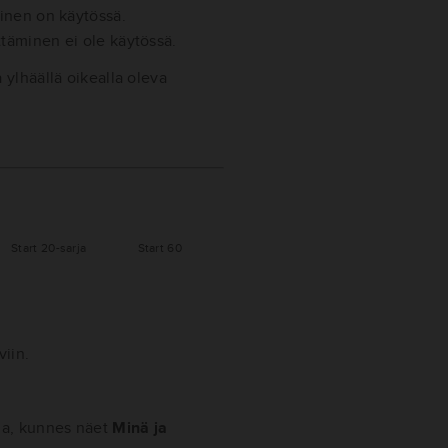
minen on käytössä.
täminen ei ole käytössä.
 ylhäällä oikealla oleva
Start 20-sarja
Start 60
viin.
lla, kunnes näet
Minä ja