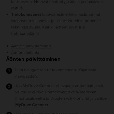
laitteeseen. Ne ovat äänitettyjä ääniä ja opastavat
reitillä.
Tietokoneäänet
lukevat esimerkiksi kadunnimet,
saapuvat tekstiviestit ja säätiedot teksti puheeksi -
tekniikan avulla. Kaikki laitteet eivät tue
tietokoneääniä.
Äänten päivittäminen
Äänten hallinta
Äänten päivittäminen
Liitä navigaattori tietokoneeseen. Käynnistä
navigaattori.
Jos MyDrive Connect ei avaudu automaattisesti,
valitse MyDrive Connect-kuvake Windowsin
ilmoitusalueelta tai Applen valikkoriviltä ja valitse
MyDrive Connect
.