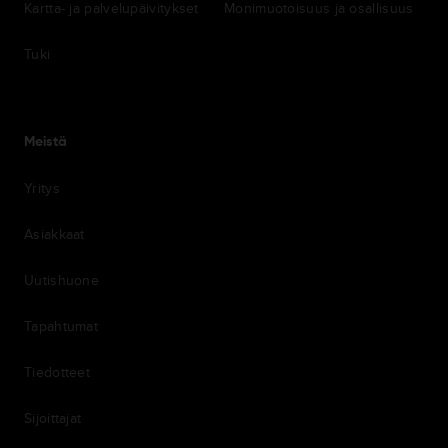
Kartta- ja palvelupäivitykset
Monimuotoisuus ja osallisuus
Tuki
Meistä
Yritys
Asiakkaat
Uutishuone
Tapahtumat
Tiedotteet
Sijoittajat