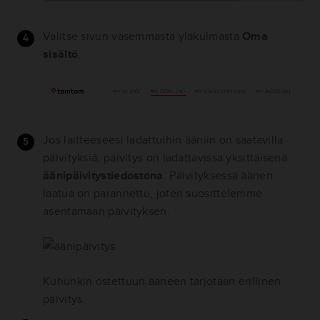
Valitse sivun vasemmasta yläkulmasta
Oma
sisältö
.
Jos laitteeseesi ladattuihin ääniin on saatavilla
päivityksiä, päivitys on ladattavissa yksittäisenä
äänipäivitystiedostona
. Päivityksessä äänen
laatua on parannettu, joten suosittelemme
asentamaan päivityksen.
Kuhunkin ostettuun ääneen tarjotaan erillinen
päivitys.