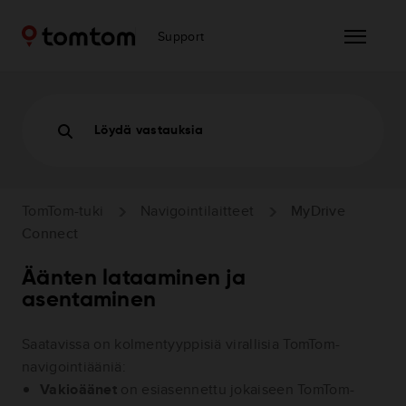
Support
Löydä vastauksia
TomTom-tuki
Navigointilaitteet
MyDrive
Connect
Äänten lataaminen ja
asentaminen
Saatavissa on kolmentyyppisiä virallisia TomTom-
navigointiääniä:
Vakioäänet
on esiasennettu jokaiseen TomTom-