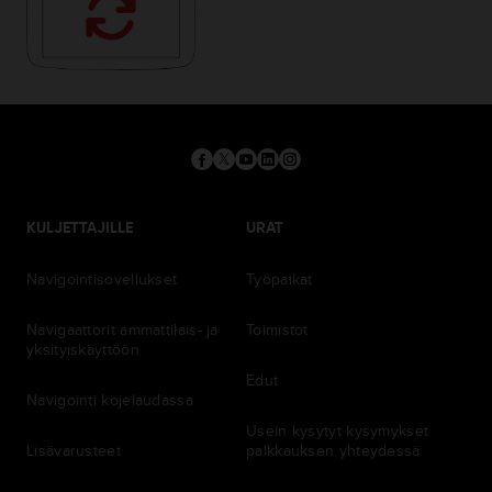
KULJETTAJILLE
URAT
Navigointisovellukset
Työpaikat
Navigaattorit ammattilais- ja
Toimistot
yksityiskäyttöön
Edut
Navigointi kojelaudassa
Usein kysytyt kysymykset
Lisävarusteet
palkkauksen yhteydessä