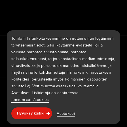
7th item
Routing
9th item of footer
TomTomilla tarkoituksenamme on auttaa sinua löytämään
TomTom Traffic Index
TomTom Customer Portal
tarvitsemasi tiedot. Siksi käytämme evästeitä, joilla
TomTom Move Portal
TomTom Suppliers
voimme parantaa sivustojamme, parantaa
selauskokemustasi, tarjota sosiaalisen median toimintoja,
Suomi
virtaviivaistaa ja personoida markkinointisisältöämme ja
näyttää sinulle kohdennettuja mainoksia kiinnostuksen
kohteidesi perusteella (myös kolmansien osapuolten
Eurooppa
sivustoilla). Voit muuttaa asetuksiasi valitsemalla
Tietosuojaperiaatteet
Oikeudelliset tiedot
Tietojesi käyttäminen
België | Nederlands
Asetukset. Lisätietoja on osoitteessa
Evästeet
Ilmoita haavoittuvuuksista
Ilmoita karttamuutos
Impressum
tomtom.com/cookies
.
Belgique | Français
Copyright © 2026 TomTom International BV. All rights
Ohje & tuki
Asetukset
Česká Republika | Česky
Hyväksy kaikki
reserved.
Danmark | Dansk