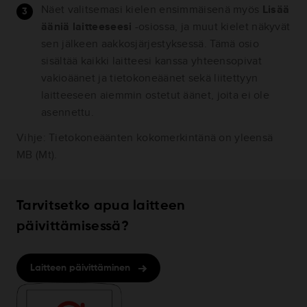
Näet valitsemasi kielen ensimmäisenä myös
Lisää
ääniä laitteeseesi
-osiossa, ja muut kielet näkyvät
sen jälkeen aakkosjärjestyksessä. Tämä osio
sisältää kaikki laitteesi kanssa yhteensopivat
vakioäänet ja tietokoneäänet sekä liitettyyn
laitteeseen aiemmin ostetut äänet, joita ei ole
asennettu.
Vihje: Tietokoneäänten kokomerkintänä on yleensä
MB (Mt).
Tarvitsetko apua laitteen
päivittämisessä?
Laitteen päivittäminen