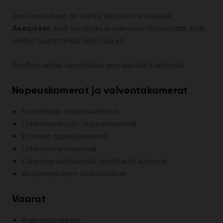
Jos varoitukset on otettu käyttöön kohdassa
Asetukset
, saat varoituksia ajaessasi riippumatta siitä,
oletko suunnitellut reitin vai et.
TomTom antaa varoituksia seuraavista tilanteista:
Nopeuskamerat ja valvontakamerat
Siirrettävät nopeuskamerat
Liikennevalojen nopeuskamerat
Kiinteät nopeuskamerat
Liikennevalokamerat
Liikennerajoituksista ilmoittavat kamerat
Keskinopeuden tarkistusalue
Vaarat
Riskivyöhykkeet