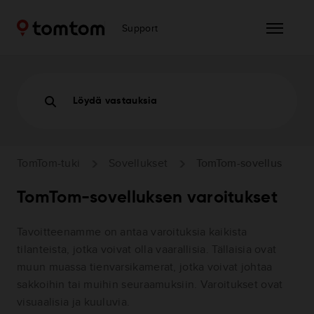
Support
Löydä vastauksia
TomTom-tuki
Sovellukset
TomTom-sovellus
TomTom-sovelluksen varoitukset
Tavoitteenamme on antaa varoituksia kaikista
tilanteista, jotka voivat olla vaarallisia. Tällaisia ovat
muun muassa tienvarsikamerat, jotka voivat johtaa
sakkoihin tai muihin seuraamuksiin. Varoitukset ovat
visuaalisia ja kuuluvia.