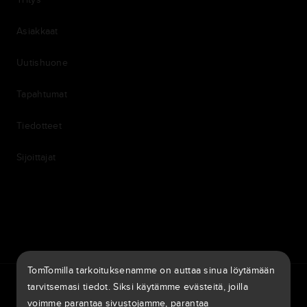
Asiakkaat
Uutishuone
Tapahtumat
Tiedotteet
Sijoittajat
7th item
Routing
9th item of footer
TomTomilla tarkoituksenamme on auttaa sinua löytämään
TomTom Traffic Index
TomTom Customer Portal
tarvitsemasi tiedot. Siksi käytämme evästeitä, joilla
TomTom Move Portal
TomTom Suppliers
voimme parantaa sivustojamme, parantaa