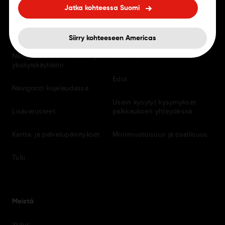
Jatka kohteessa Suomi
KULJETTAJILLE
URAT
Navigointisovellukset
Työpaikat
Siirry kohteeseen Americas
Navigaattorit ammattilais- ja
Toimistot
yksityiskäyttöön
Edut
Navigointi kojelaudassa
Usein kysytyt kysymykset
Lisävarusteet
palkkauksen yhteydessä
Kartta- ja palvelupäivitykset
Monimuotoisuus ja osallisuus
Tuki
Meistä
Yritys