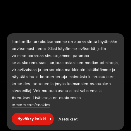
7th item
Routing
9th item of footer
TomTomilla tarkoituksenamme on auttaa sinua löytämään
TomTom Traffic Index
TomTom Customer Portal
tarvitsemasi tiedot. Siksi käytämme evästeitä, joilla
TomTom Move Portal
TomTom Suppliers
voimme parantaa sivustojamme, parantaa
selauskokemustasi, tarjota sosiaalisen median toimintoja,
Suomi
virtaviivaistaa ja personoida markkinointisisältöämme ja
näyttää sinulle kohdennettuja mainoksia kiinnostuksen
kohteidesi perusteella (myös kolmansien osapuolten
Eurooppa
sivustoilla). Voit muuttaa asetuksiasi valitsemalla
Tietosuojaperiaatteet
Oikeudelliset tiedot
Tietojesi käyttäminen
België | Nederlands
Evästeet
Ilmoita haavoittuvuuksista
Ilmoita karttamuutos
Asetukset. Lisätietoja on osoitteessa
Impressum
tomtom.com/cookies
.
Belgique | Français
Copyright © 2026 TomTom International BV. All rights
Ohje & tuki
Asetukset
Česká Republika | Česky
Hyväksy kaikki
reserved.
Danmark | Dansk