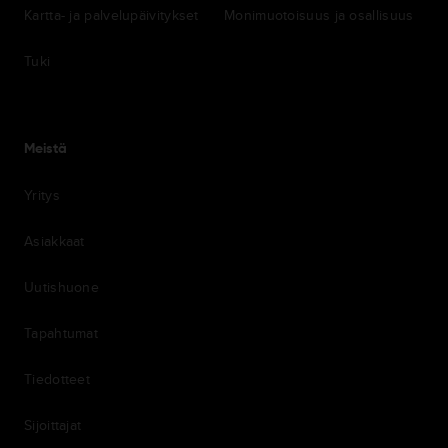
Kartta- ja palvelupäivitykset
Monimuotoisuus ja osallisuus
Tuki
Meistä
Yritys
Asiakkaat
Uutishuone
Tapahtumat
Tiedotteet
Sijoittajat