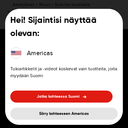
Asetukset
>
Muut
>
Suorita taustalla
Poista virransäästö käytöstä.
Asetukset vaihtelevat puhelimen mukaan.
Hei! Sijaintisi näyttää
olevan:
Americas
KULJETTAJILLE
URAT
Tukiartikkelit ja -videot koskevat vain tuotteita, joita
Navigointisovellukset
Työpaikat
myydään Suomi
Navigaattorit ammattilais- ja
Toimistot
yksityiskäyttöön
Jatka kohteessa Suomi
Edut
Navigointi kojelaudassa
Usein kysytyt kysymykset
Siirry kohteeseen Americas
Lisävarusteet
palkkauksen yhteydessä