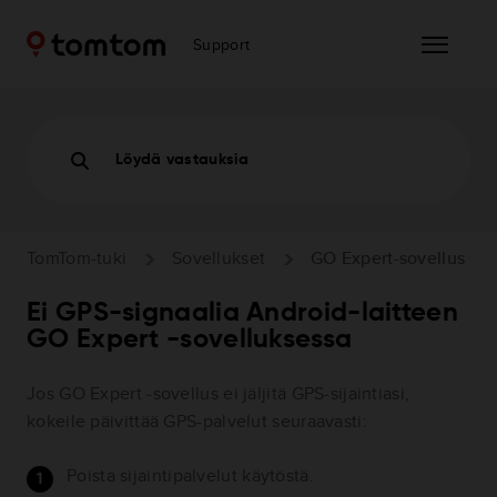
Support
Löydä vastauksia
TomTom-tuki
Sovellukset
GO Expert-sovellus
Ei GPS-signaalia Android-laitteen
GO Expert -sovelluksessa
Jos GO Expert -sovellus ei jäljitä GPS-sijaintiasi,
kokeile päivittää GPS-palvelut seuraavasti:
Poista sijaintipalvelut käytöstä.