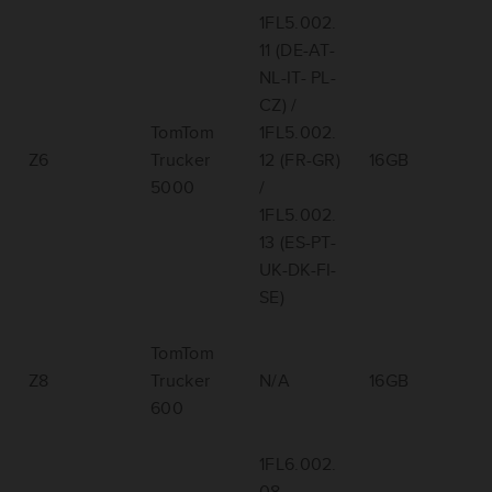
1FL5.002.
11 (DE-AT-
NL-IT- PL-
CZ) /
TomTom
1FL5.002.
Z6
Trucker
12 (FR-GR)
16GB
5000
/
1FL5.002.
13 (ES-PT-
UK-DK-FI-
SE)
TomTom
Z8
Trucker
N/A
16GB
600
1FL6.002.
08,