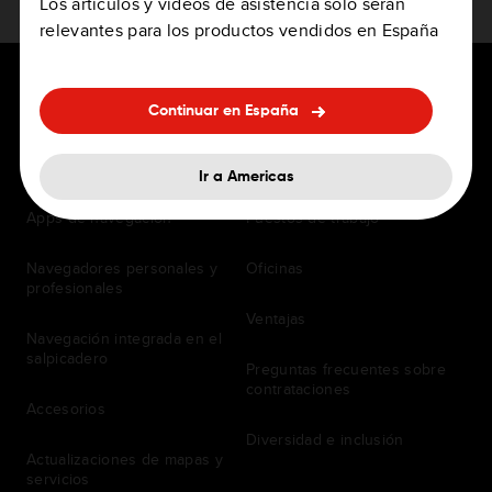
Los artículos y vídeos de asistencia solo serán
relevantes para los productos vendidos en España
Continuar en España
PARA CONDUCTORES
EMPLEO
Ir a Americas
Apps de navegación
Puestos de trabajo
Navegadores personales y
Oficinas
profesionales
Ventajas
Navegación integrada en el
salpicadero
Preguntas frecuentes sobre
contrataciones
Accesorios
Diversidad e inclusión
Actualizaciones de mapas y
servicios