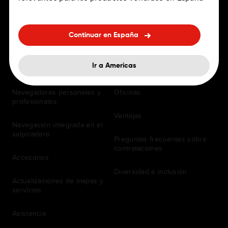
Continuar en España
PARA CONDUCTORES
EMPLEO
Ir a Americas
Apps de navegación
Puestos de trabajo
Navegadores personales y
Oficinas
profesionales
Ventajas
Navegación integrada en el
salpicadero
Preguntas frecuentes sobre
contrataciones
Accesorios
Diversidad e inclusión
Actualizaciones de mapas y
servicios
Asistencia