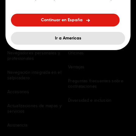
Continuar en España
PARA CONDUCTORES
EMPLEO
Apps de navegación
Puestos de trabajo
Ir a Americas
Navegadores personales y
Oficinas
profesionales
Ventajas
Navegación integrada en el
salpicadero
Preguntas frecuentes sobre
contrataciones
Accesorios
Diversidad e inclusión
Actualizaciones de mapas y
servicios
Asistencia