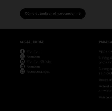
Cómo actualizar el navegador
SOCIAL MEDIA
PARA 
Apps de
/TomTom
/tomtom
Navegad
/TomTomOfficial
profesi
/tomtom
Navegac
/tomtomglobal
salpica
Accesor
Actuali
servicio
Asisten