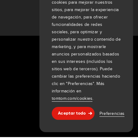
cookies para mejorar nuestros
sitios, para mejorar la experiencia
de navegación, para ofrecer
funcionalidades de redes
sociales, para optimizar y
personalizar nuestro contenido de
marketing, y para mostrarle
Acerca de nosotros
anuncios personalizados basados
en sus intereses (incluidos los
Empresa
sitios web de terceros). Puede
Clientes
cambiar las preferencias haciendo
Sala de prensa
clic en "Preferencias". Más
Eventos
información en
Comunicados de prensa
tomtom.com/cookies
.
Inversores
7th item
Preferencias
Aceptar todo
Routing
Ayuda & asistencia
9th item of footer