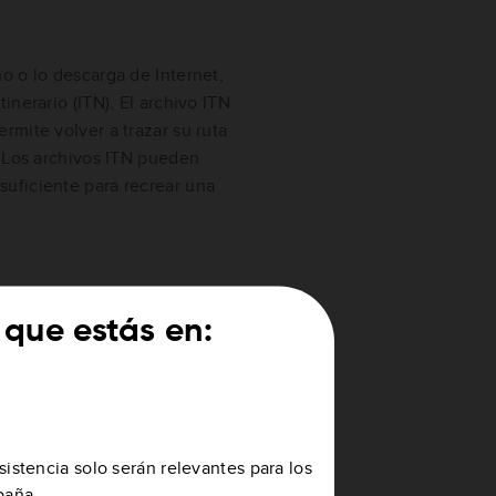
o o lo descarga de Internet,
nerario (ITN). El archivo ITN
mite volver a trazar su ruta
. Los archivos ITN pueden
uficiente para recrear una
 que estás en:
TN del navegador.
 itinerario. En el Menú
sistencia solo serán relevantes para los
ntinuación,
Abrir
.
paña