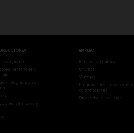
CONDUCTORES
EMPLEO
 navegación
Puestos de trabajo
ores personales y
Oficinas
onales
Ventajas
ión integrada en el
Preguntas frecuentes sobre
dero
contrataciones
ios
Diversidad e inclusión
zaciones de mapas y
s
cia