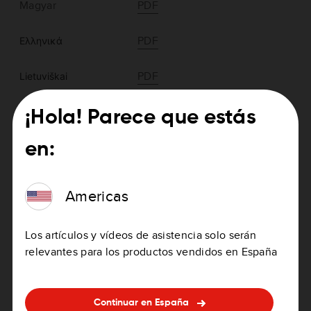
Magyar
PDF
PDF
Ελληνικά
PDF
Lietuviškai
¡Hola! Parece que estás
Americas >TomTom GO Navigator 6" (1st
en:
generation)
Americas
Los artículos y vídeos de asistencia solo serán
relevantes para los productos vendidos en España
English (US)
PDF
Continuar en España