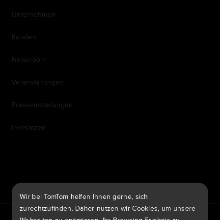
Unternehmen
Kunden
Newsroom
Veranstaltungen
Pressemitteilungen
Investoren
7th item
Routing
9th item of footer
Wir bei TomTom helfen Ihnen gerne, sich
zurechtzufinden. Daher nutzen wir Cookies, um unsere
TomTom Traffic Index
TomTom Kundenportal