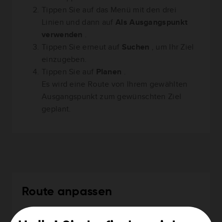
Tippen Sie auf das Menü mit den drei
Linien und dann auf
Als Ausgangspunkt
verwenden
.
Tippen Sie erneut auf
Suchen
, um Ihr Ziel
einzugeben.
Tippen Sie auf
Planen
.
Es wird eine Route von Ihrem gewählten
Ausgangspunkt zum gewünschten Ziel
geplant.
Route anpassen
Nachdem Ihre Route geplant wurde, können Sie