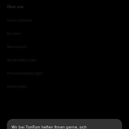
Über uns
Unternehmen
Kunden
Newsroom
Veranstaltungen
Pressemitteilungen
Investoren
7th item
Routing
9th item of footer
Wir bei TomTom helfen Ihnen gerne, sich