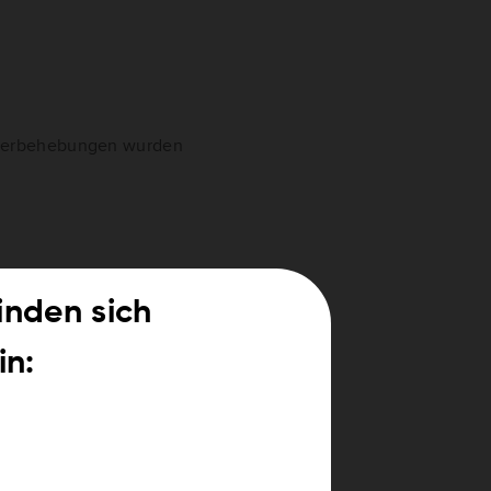
hlerbehebungen wurden
finden sich
in: