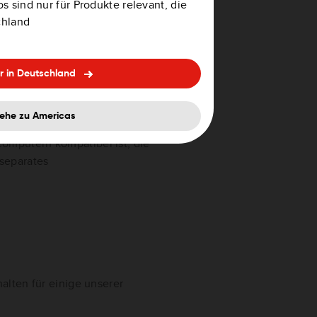
s sind nur für Produkte relevant, die
chland
r in Deutschland
ehe zu Americas
omputern kompatibel ist, die
 separates
alten für einige unserer