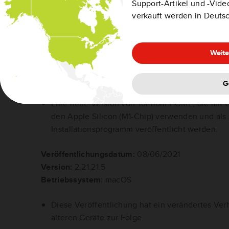
Wartungsversion.
Support-Artikel und -Video
verkauft werden in Deuts
Veröffentlichungsdatum:
02/09/2021
Weite
Version:
2.22.0.27
Betriebssystem:
macOS
G
Eine neue Version von TomTom HOME, die mit C
den Apple Silicon (M1-Chip) verwenden und als
Installationsprogramm veröffentlicht werden.
Veröffentlichungsdatum:
08/06/2021
Version:
2.21.21.5
Betriebssystem:
macOS
Diese Veröffentlichung hat ein verändertes Verh
älteren Geräte zur Folge.