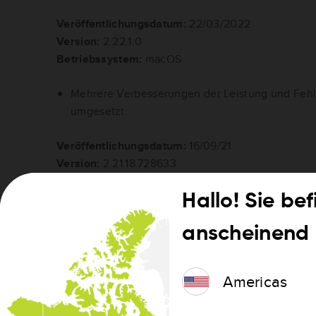
Veröffentlichungsdatum:
22/03/2022
Version:
2.22.1.0
Betriebssystem:
macOS
Mehrere Verbesserungen der Leistung und Fe
umgesetzt.
Veröffentlichungsdatum:
16/09/21
Version:
2.21.18.728633
Betriebssystem:
Windows
Hallo! Sie be
Wartungsversion.
anscheinend 
Veröffentlichungsdatum:
16/09/21
Version:
2.22.0.29
Americas
Betriebssystem:
macOS