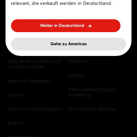
relevant, die verkauft werden in Deutschland
Weiter in Deutschland
FÜR FAHRER
Karriere
Gehe zu Americas
Navigations-Apps
Stellenausschreibungen
Navis für den privaten und
Standorte
beruflichen Einsatz
Vorteile
Integrierte Navigation
FAQ zu Bewerbung und
Zubehör
Einstellung
Karten- und Dienst-Updates
Diversität und Inklusion
Support
Jetzt kündigen