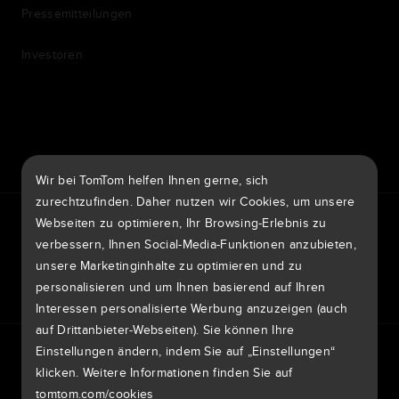
Pressemitteilungen
Investoren
7th item
Routing
9th item of footer
Wir bei TomTom helfen Ihnen gerne, sich
zurechtzufinden. Daher nutzen wir Cookies, um unsere
TomTom Traffic Index
TomTom Kundenportal
Webseiten zu optimieren, Ihr Browsing-Erlebnis zu
TomTom Move Portal
TomTom Suppliers
verbessern, Ihnen Social-Media-Funktionen anzubieten,
unsere Marketinginhalte zu optimieren und zu
Deutschland
personalisieren und um Ihnen basierend auf Ihren
Interessen personalisierte Werbung anzuzeigen (auch
auf Drittanbieter-Webseiten). Sie können Ihre
Europa
Einstellungen ändern, indem Sie auf „Einstellungen“
Datenschutzrichtlinie
Rechtliche Hinweise
België | Nederlands
klicken. Weitere Informationen finden Sie auf
Nutzung Ihrer Daten
Cookies
Sicherheitsrisiken melden
Kartenaktualisierung melden
Impressum
tomtom.com/cookies