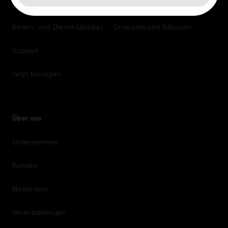
Zubehör
Einstellung
Karten- und Dienst-Updates
Diversität und Inklusion
Support
Jetzt kündigen
Über uns
Unternehmen
Kunden
Newsroom
Veranstaltungen