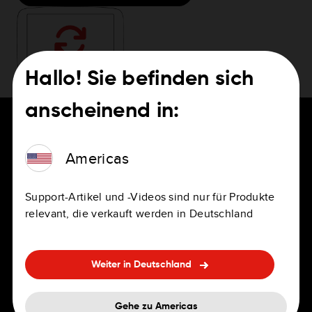
Hallo! Sie befinden sich
anscheinend in:
Americas
FÜR FAHRER
Karriere
Support-Artikel und -Videos sind nur für Produkte
Navigations-Apps
Stellenausschreibungen
relevant, die verkauft werden in Deutschland
Navis für den privaten und
Standorte
beruflichen Einsatz
Weiter in Deutschland
Vorteile
Integrierte Navigation
FAQ zu Bewerbung und
Gehe zu Americas