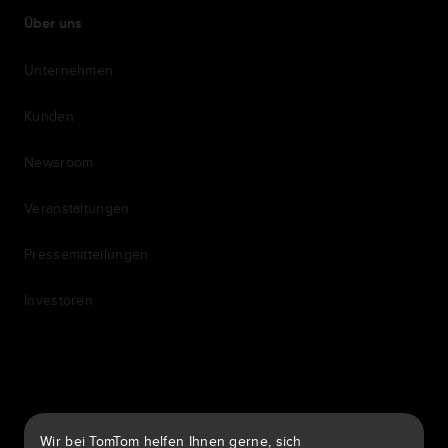
Über uns
Unternehmen
Kunden
Newsroom
Veranstaltungen
Pressemitteilungen
Investoren
7th item
Routing
9th item of footer
Wir bei TomTom helfen Ihnen gerne, sich