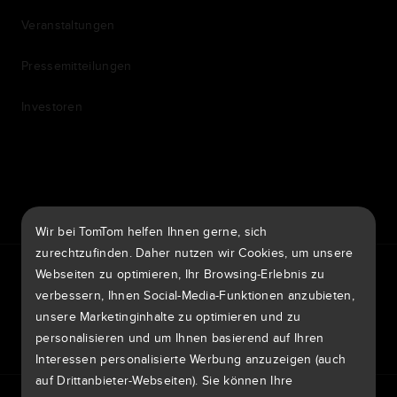
Veranstaltungen
Pressemitteilungen
Investoren
7th item
Routing
9th item of footer
Wir bei TomTom helfen Ihnen gerne, sich
zurechtzufinden. Daher nutzen wir Cookies, um unsere
TomTom Traffic Index
TomTom Kundenportal
Webseiten zu optimieren, Ihr Browsing-Erlebnis zu
TomTom Move Portal
TomTom Suppliers
verbessern, Ihnen Social-Media-Funktionen anzubieten,
unsere Marketinginhalte zu optimieren und zu
Deutschland
personalisieren und um Ihnen basierend auf Ihren
Interessen personalisierte Werbung anzuzeigen (auch
auf Drittanbieter-Webseiten). Sie können Ihre
Europa