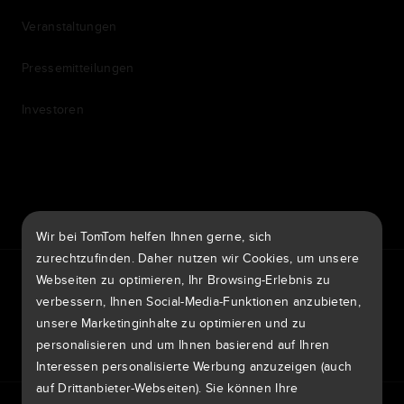
Veranstaltungen
Pressemitteilungen
Investoren
7th item
Routing
9th item of footer
Wir bei TomTom helfen Ihnen gerne, sich
zurechtzufinden. Daher nutzen wir Cookies, um unsere
TomTom Traffic Index
TomTom Kundenportal
Webseiten zu optimieren, Ihr Browsing-Erlebnis zu
TomTom Move Portal
TomTom Suppliers
verbessern, Ihnen Social-Media-Funktionen anzubieten,
unsere Marketinginhalte zu optimieren und zu
Deutschland
personalisieren und um Ihnen basierend auf Ihren
Interessen personalisierte Werbung anzuzeigen (auch
auf Drittanbieter-Webseiten). Sie können Ihre
Europa