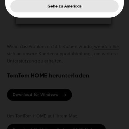
Gehe zu Americas
Wenn das Problem nicht behoben wurde,
wenden Sie
sich an unsere Kundensupportabteilung
, um weitere
Unterstützung zu erhalten.
TomTom HOME herunterladen
Download für Windows
Um TomTom HOME auf Ihrem Mac.