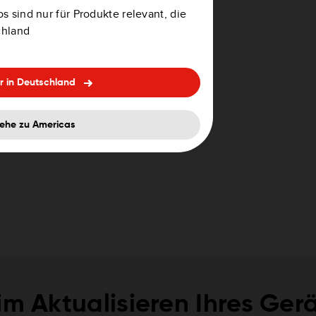
inem Gerät angemeldet sind,
s sind nur für Produkte relevant, die
eut anmelden.
chland
r in Deutschland
ehe zu Americas
im Aktualisieren Ihres Ger