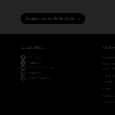
So aktualisieren Sie Ihr Gerät
SOCIAL MEDIA
FÜR FA
Navigat
/TomTom
/tomtom
Navis f
/TomTomOfficial
berufli
/tomtom
Integrie
/tomtomglobal
Zubehö
Karten-
Support
Jetzt k