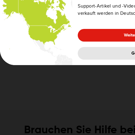
Falls Sie bereits mit Ihrem TomTom-Konto auf e
Support-Artikel und -Video
müssen Sie sich mit Ihrem neuen Passwort ern
verkauft werden in Deuts
Weite
G
Brauchen Sie Hilfe be