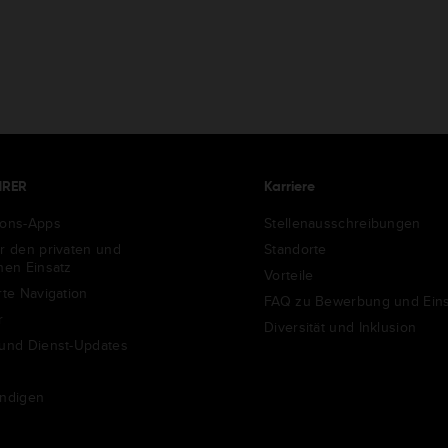
HRER
Karriere
ions-Apps
Stellenausschreibungen
ür den privaten und
Standorte
chen Einsatz
Vorteile
rte Navigation
FAQ zu Bewerbung und Eins
r
Diversität und Inklusion
 und Dienst-Updates
ündigen