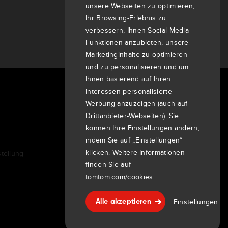
unsere Webseiten zu optimieren,
Ihr Browsing-Erlebnis zu
verbessern, Ihnen Social-Media-
Funktionen anzubieten, unsere
Marketinginhalte zu optimieren
und zu personalisieren und um
Ihnen basierend auf Ihren
Interessen personalisierte
Über uns
Werbung anzuzeigen (auch auf
Unternehmen
Drittanbieter-Webseiten). Sie
Kunden
können Ihre Einstellungen ändern,
indem Sie auf „Einstellungen“
Newsroom
klicken. Weitere Informationen
tellung
Veranstaltungen
finden Sie auf
Pressemitteilungen
tomtom.com/cookies
Investoren
7th item
Routing
Einstellungen
Alle akzeptieren
Hilfe & support
9th item of footer